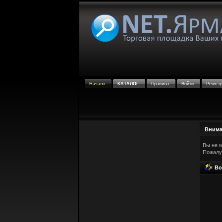
Начало
КАТАЛОГ
Правила
Войти
Регист
Внима
Вы не 
Пожалу
Во