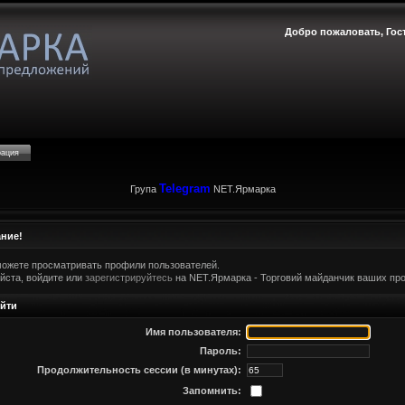
Добро пожаловать,
Гос
рация
Telegram
Група
NET.Ярмарка
ние!
можете просматривать профили пользователей.
йста, войдите или
зарегистрируйтесь
на NET.Ярмарка - Торговий майданчик ваших про
йти
Имя пользователя:
Пароль:
Продолжительность сессии (в минутах):
Запомнить: