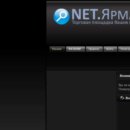
Начало
КАТАЛОГ
Правила
Войти
Регист
Внима
Вы не 
Пожалу
Во