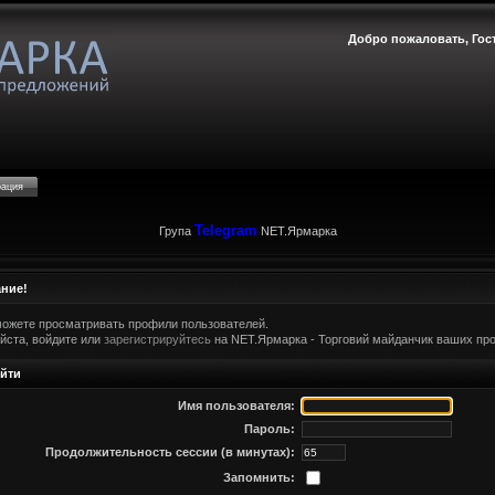
Добро пожаловать,
Гос
рация
Telegram
Група
NET.Ярмарка
ние!
можете просматривать профили пользователей.
йста, войдите или
зарегистрируйтесь
на NET.Ярмарка - Торговий майданчик ваших про
йти
Имя пользователя:
Пароль:
Продолжительность сессии (в минутах):
Запомнить: