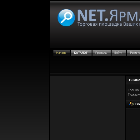
Начало
КАТАЛОГ
Правила
Войти
Регист
Внима
Только 
Пожалу
Во