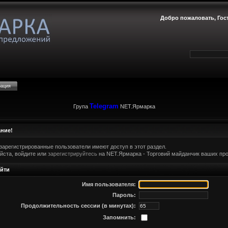
Добро пожаловать,
Гос
рация
Telegram
Група
NET.Ярмарка
ние!
зарегистрированные пользователи имеют доступ в этот раздел.
йста, войдите или
зарегистрируйтесь
на NET.Ярмарка - Торговий майданчик ваших про
йти
Имя пользователя:
Пароль:
Продолжительность сессии (в минутах):
Запомнить: