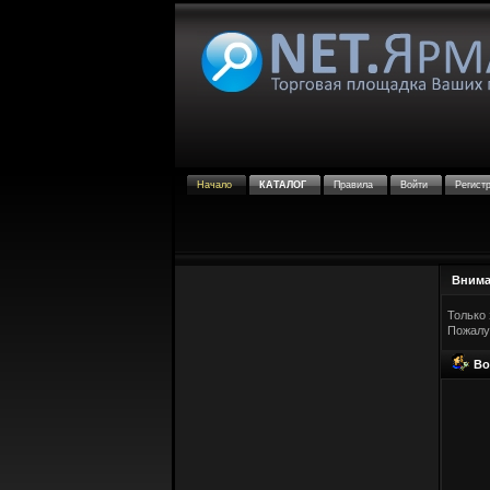
Начало
КАТАЛОГ
Правила
Войти
Регист
Внима
Только 
Пожалу
Во