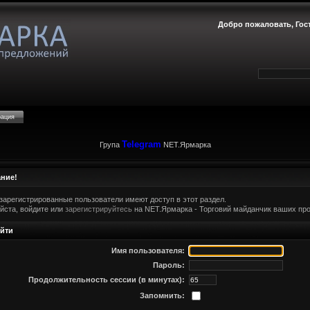
Добро пожаловать,
Гос
рация
Telegram
Група
NET.Ярмарка
ние!
зарегистрированные пользователи имеют доступ в этот раздел.
йста, войдите или
зарегистрируйтесь
на NET.Ярмарка - Торговий майданчик ваших про
йти
Имя пользователя:
Пароль:
Продолжительность сессии (в минутах):
Запомнить: