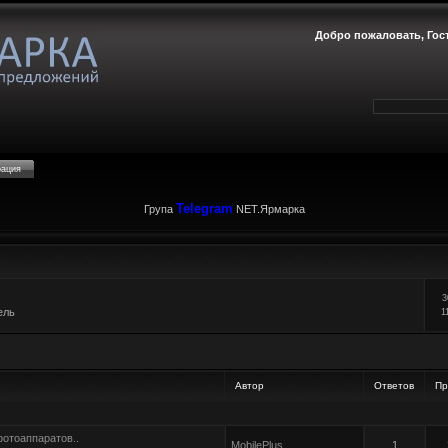
Добро пожаловать,
Гос
рация
Telegram
Група
NET.Ярмарка
3
ель
1
Автор
Ответов
Пр
фотоаппаратов..
MobilePlus
1