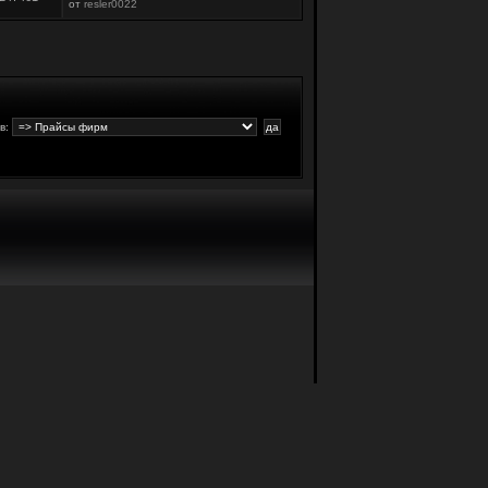
от
resler0022
в
: