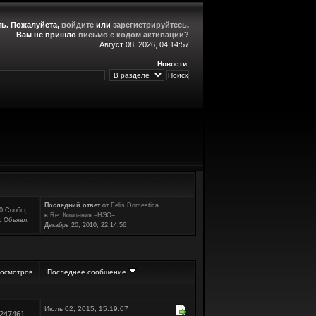
ть
. Пожалуйста,
войдите
или
зарегистрируйтесь
.
Вам не пришло
письмо с кодом активации?
Август 08, 2026, 04:14:57
Новости
:
Последний ответ
от
Felis Domestica
0 Сообщ.
в
Re: Компания =НЭО=
1 Объявл.
Декабрь 20, 2010, 22:14:56
осмотров
Последнее сообщение
Июль 02, 2015, 15:19:07
247461