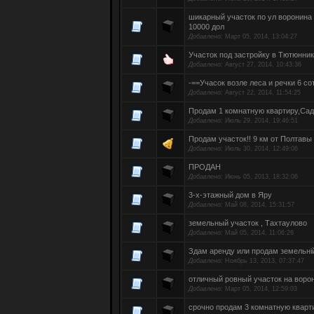
шикарный участок по ул воронина 
10000 дол
Добавлено:
Март 05, 2014, 13:04:27
Участок под застройку в Тютюнни
Добавлено:
Август 27, 2014, 10:43:36
-==Учасок возле леса и речки 6 со
Добавлено:
Август 22, 2014, 11:54:25
Продам 1 комнатную квартиру,Сад
Добавлено:
Июль 29, 2014, 19:46:51
Продам участок!! 9 км от Полтавы
Добавлено:
Июль 30, 2014, 12:49:06
ПРОДАН
Добавлено:
Июнь 05, 2013, 18:32:06
3-х-этажный дом в Яру
Добавлено:
Май 08, 2014, 15:31:57
земельный участок , Тахтаулово
Добавлено:
Май 05, 2014, 11:06:26
Здам аренду или продам земельній
Добавлено:
Ноябрь 13, 2013, 07:37:47
отличный ровный участок на воро
Добавлено:
Март 05, 2014, 12:59:03
срочно продам 3 комнатную кварти