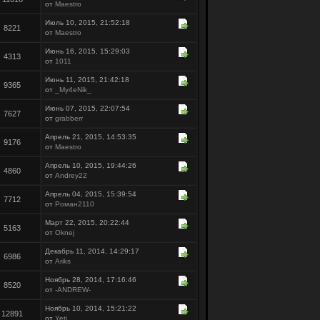
от
Maestro
Июль 10, 2015, 21:52:18
8221
от
Maestro
Июнь 16, 2015, 15:29:03
4313
от
1011
Июнь 11, 2015, 21:42:18
9365
от
_My4eNik_
Июнь 07, 2015, 22:07:54
7627
от
grabberr
Апрель 21, 2015, 14:53:35
9176
от
Maestro
Апрель 10, 2015, 19:44:26
4860
от
Andrey22
Апрель 04, 2015, 15:39:54
7712
от
Роман2110
Март 22, 2015, 20:22:44
5163
от
Oknej
Декабрь 11, 2014, 14:29:17
6986
от
Ariks
Ноябрь 28, 2014, 17:16:46
8520
от
-ANDREW-
Ноябрь 10, 2014, 15:21:22
12891
от
Yeti