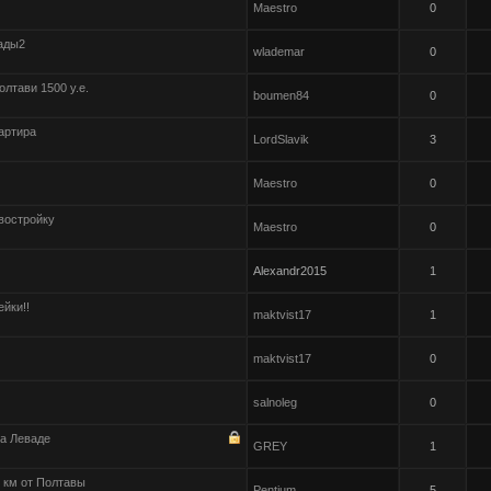
Maestro
0
ады2
wlademar
0
олтави 1500 у.е.
boumen84
0
артира
LordSlavik
3
Maestro
0
востройку
Maestro
0
Alexandr2015
1
йки!!
maktvist17
1
maktvist17
0
salnoleg
0
на Леваде
GREY
1
 км от Полтавы
Pentium
5