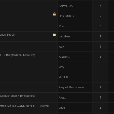
SerVer_UA
4
DrSHMULGE
2
Rpenz
0
onas Eco 24
bartybart
1
кану
7
ДЕШЕВО (Мотель, Боженко)
Андрей1
1
jerry
0
Vetal80
3
Андрей Николоевич
2
 компьютеров и телефонов)
Андр.
2
 алмазный «SECOND HEND» 12 000грн.
udoo
1