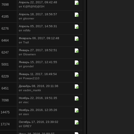
Апрель 22, 2017, 09:42:48
7698
от
K@R@NI)@SH
Апрель 18, 2017, 18:56:57
4185
от
gloomer
Апрель 05, 2017, 14:56:31
6276
от
mIMo
Февраль 06, 2017, 09:12:48
6464
от
Trall
Январь 27, 2017, 18:52:51
6247
от
Glowmen
Январь 15, 2017, 12:41:55
5001
от
grondel
Январь 11, 2017, 16:49:54
6229
от
Роман2110
Декабрь 08, 2016, 20:11:36
6451
от
vadim_markk
Ноябрь 22, 2016, 19:51:35
7098
от
vtec
Ноябрь 20, 2016, 12:35:26
14475
от
sten
Октябрь 17, 2016, 23:39:02
17174
от
GREY
Июнь 16, 2016, 21:59:37