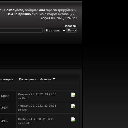
ть
. Пожалуйста,
войдите
или
зарегистрируйтесь
.
Вам не пришло
письмо с кодом активации?
Август 08, 2026, 11:48:29
Новости
:
осмотров
Последнее сообщение
Февраль 22, 2022, 13:27:10
14846
от
Red^
Февраль 25, 2021, 11:58:58
3404
от
jerry
Ноябрь 24, 2020, 11:06:19
4392
от
nando