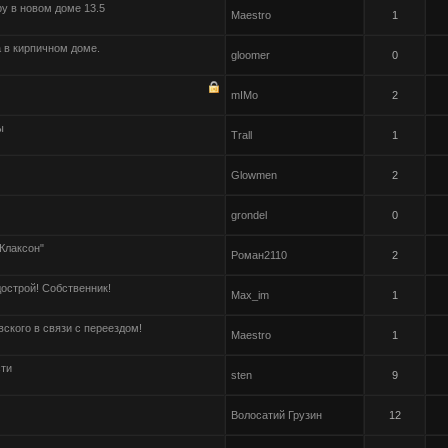
у в новом доме 13.5
Maestro
1
 в кирпичном доме.
gloomer
0
mIMo
2
ы
Trall
1
Glowmen
2
grondel
0
"Клаксон"
Роман2110
2
дострой! Собственник!
Max_im
1
кого в связи с переездом!
Maestro
1
сти
sten
9
Волосатий Грузин
12