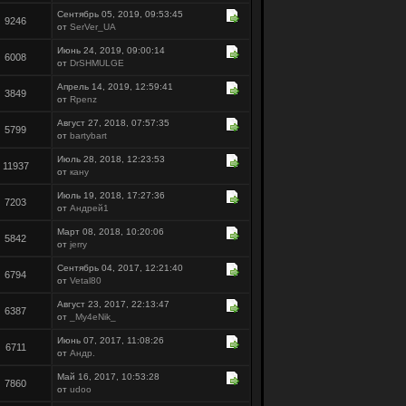
Сентябрь 05, 2019, 09:53:45
9246
от
SerVer_UA
Июнь 24, 2019, 09:00:14
6008
от
DrSHMULGE
Апрель 14, 2019, 12:59:41
3849
от
Rpenz
Август 27, 2018, 07:57:35
5799
от
bartybart
Июль 28, 2018, 12:23:53
11937
от
кану
Июль 19, 2018, 17:27:36
7203
от
Андрей1
Март 08, 2018, 10:20:06
5842
от
jerry
Сентябрь 04, 2017, 12:21:40
6794
от
Vetal80
Август 23, 2017, 22:13:47
6387
от
_My4eNik_
Июнь 07, 2017, 11:08:26
6711
от
Андр.
Май 16, 2017, 10:53:28
7860
от
udoo