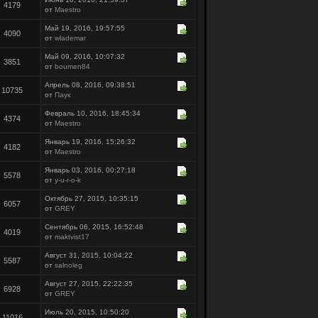
4179
от
Maestro
Май 19, 2016, 19:57:55
4090
от
wlademar
Май 09, 2016, 10:07:32
3851
от
boumen84
Апрель 08, 2016, 09:38:51
10735
от
Паук
Февраль 10, 2016, 18:45:34
4374
от
Maestro
Январь 19, 2016, 15:26:32
4182
от
Maestro
Январь 03, 2016, 00:27:18
5578
от
y-u-r-o-k
Октябрь 27, 2015, 10:35:15
6057
от
GREY
Сентябрь 06, 2015, 16:52:48
4019
от
maktvist17
Август 31, 2015, 10:04:22
5587
от
salnoleg
Август 27, 2015, 22:22:35
6928
от
GREY
Июль 20, 2015, 10:50:20
11016