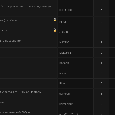
7 соток ровное место все комуникации
rielter.artur
3
ках (Щербани)
BEST
0
ток==-
GARIK
0
ы 2,не агенство
N3CRO
2
McLareN
0
Karleon
1
timon
0
River
0
 участок 1 га. 18км от Полтавы
salnoleg
5
нина
rielter.artur
0
ру на леваде 44000у.е.
artur20102010
2