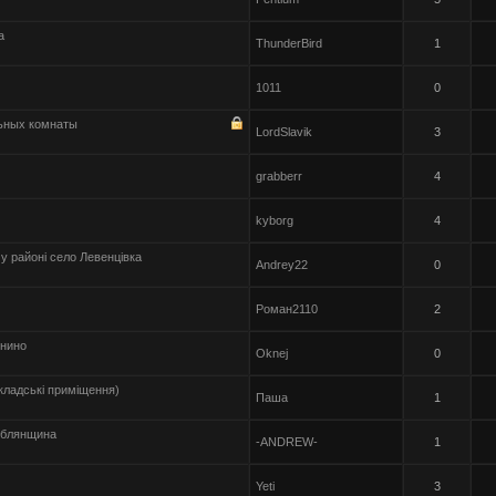
а
ThunderBird
1
1011
0
льных комнаты
LordSlavik
3
grabberr
4
kyborg
4
 районі село Левенцівка
Andrey22
0
Роман2110
2
онино
Oknej
0
кладські приміщення)
Паша
1
Дублянщина
-ANDREW-
1
Yeti
3