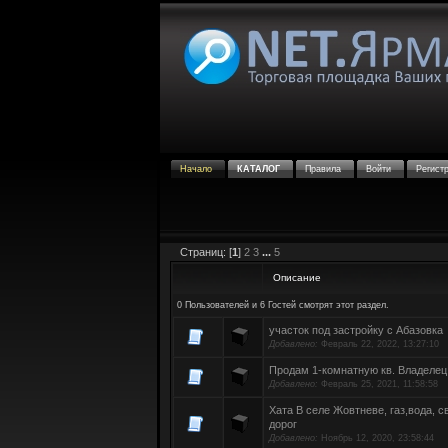
Начало
КАТАЛОГ
Правила
Войти
Регист
Страниц: [
1
]
2
3
...
5
Описание
0 Пользователей и 6 Гостей смотрят этот раздел.
участок под застройку с Абазовка
Добавлено:
Февраль 22, 2022, 13:27:10
Продам 1-комнатную кв. Владелец
Добавлено:
Февраль 25, 2021, 11:58:58
Хата В селе Жовтневе, газ,вода, св
дорог
Добавлено:
Ноябрь 12, 2020, 23:58:44