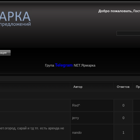
Добро пожаловать,
Гос
рация
Telegram
Група
NET.Ярмарка
Автор
Ответов
Пр
Red^
0
jerry
0
ет.огород, сарай и тд тп. есть аренда не
nando
1