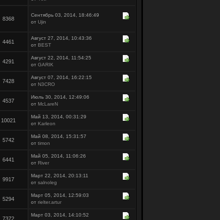
Сентябрь 03, 2014, 18:46:49
8368
от
Ujin
Август 27, 2014, 10:43:36
4461
от
BEST
Август 22, 2014, 11:54:25
4291
от
GARIK
Август 07, 2014, 16:22:15
7428
от
N3CRO
Июль 30, 2014, 12:49:06
4537
от
McLareN
Май 13, 2014, 00:31:29
10021
от
Karleon
Май 08, 2014, 15:31:57
5742
от
timon
Май 05, 2014, 11:06:26
6441
от
River
Март 22, 2014, 20:13:11
9917
от
salnoleg
Март 05, 2014, 12:59:03
5294
от
rielter.artur
Март 03, 2014, 14:10:52
7372