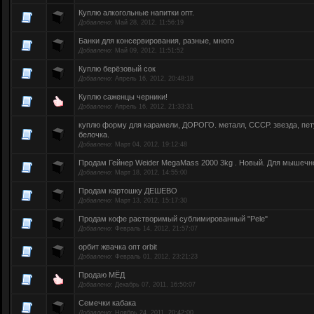
Куплю алкогольные напитки опт.
Добавлено:
Май 28, 2012, 11:56:19
Банки для консервирования, разные, много
Добавлено:
Май 09, 2012, 11:51:52
Куплю берёзовый сок
Добавлено:
Апрель 16, 2012, 20:48:18
Куплю саженцы черники!
Добавлено:
Апрель 16, 2012, 21:33:31
куплю форму для карамели, ДОРОГО. металл, СССР. звезда, пет
белочка.
Добавлено:
Март 04, 2012, 19:12:48
Продам Гейнер Weider MegaMass 2000 3kg . Новый. Для мышеч
Добавлено:
Март 18, 2012, 14:55:00
Продам картошку ДЕШЕВО
Добавлено:
Март 13, 2012, 15:17:30
Продам кофе растворимый сублимированный "Pele"
Добавлено:
Февраль 14, 2012, 21:57:07
орбит жвачка опт orbit
Добавлено:
Февраль 01, 2012, 23:21:23
Продаю МЁД
Добавлено:
Декабрь 07, 2011, 16:50:07
Семечки кабака
Добавлено:
Ноябрь 24, 2011, 20:42:00