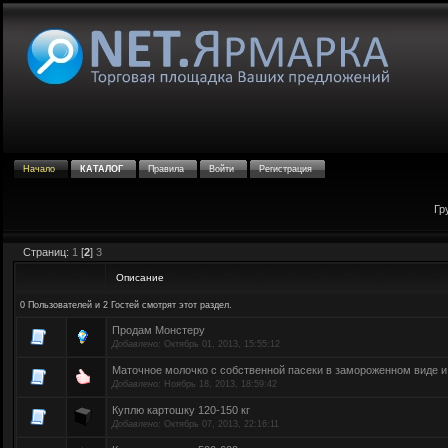
Начало
КАТАЛОГ
Правила
Войти
Регистрация
Гр
Страниц:
1
[
2
]
3
Описание
0 Пользователей и 2 Гостей смотрят этот раздел.
Продам Монстеру
Добавлено:
Октябрь 01, 2013, 15:55:12
Маточное молочко с собственной пасеки в замороженном виде и
Добавлено:
Ноябрь 18, 2013, 18:59:42
Куплю картошку 120-150 кг
Добавлено:
Октябрь 07, 2013, 22:16:11