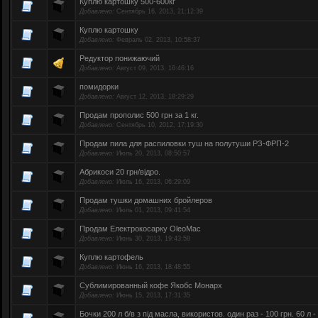
Куплю картошку 500-600кг
Добавлено:
Сентябрь 16, 2013, 21:12:39
Куплю картошку
Добавлено:
Февраль 02, 2013, 10:58:37
Редуктор понижаючий
Добавлено:
Август 09, 2013, 16:46:16
помидорки
Добавлено:
Август 12, 2013, 18:29:29
Продам прополис 500 грн за 1 кг.
Добавлено:
Сентябрь 10, 2012, 17:19:30
Продам пила для распиловки туш на полутуши РЗ-ФРП-2
Добавлено:
Июль 20, 2013, 08:50:57
Абрикоси 20 грн/відро.
Добавлено:
Июль 16, 2013, 06:29:09
Продам тушки домашних бройлеров
Добавлено:
Июль 01, 2013, 09:41:54
Продам Електрокосарку OleoMac
Добавлено:
Июнь 30, 2013, 19:43:58
Куплю картофель
Добавлено:
Июнь 16, 2013, 18:48:55
Сублимированный кофе Якобс Монарх
Добавлено:
Июнь 15, 2013, 17:31:35
Бочки 200 л б/в з під масла, використов. один раз - 100 грн. 60 л -