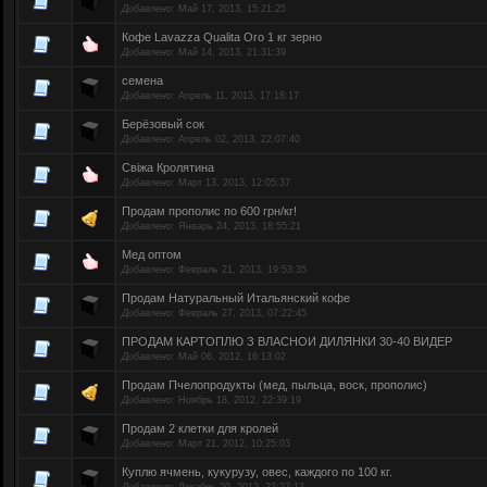
Добавлено:
Май 17, 2013, 15:21:25
Кофе Lavazza Qualita Oro 1 кг зерно
Добавлено:
Май 14, 2013, 21:31:39
семена
Добавлено:
Апрель 11, 2013, 17:18:17
Берёзовый сок
Добавлено:
Апрель 02, 2013, 22:07:40
Свіжа Кролятина
Добавлено:
Март 13, 2013, 12:05:37
Продам прополис по 600 грн/кг!
Добавлено:
Январь 24, 2013, 18:55:21
Мед оптом
Добавлено:
Февраль 21, 2013, 19:53:35
Продам Натуральный Итальянский кофе
Добавлено:
Февраль 27, 2013, 07:22:45
ПРОДАМ КАРТОПЛЮ З ВЛАСНОИ ДИЛЯНКИ 30-40 ВИДЕР
Добавлено:
Май 06, 2012, 16:13:02
Продам Пчелопродукты (мед, пыльца, воск, прополис)
Добавлено:
Ноябрь 18, 2012, 22:39:19
Продам 2 клетки для кролей
Добавлено:
Март 21, 2012, 10:25:03
Куплю ячмень, кукурузу, овес, каждого по 100 кг.