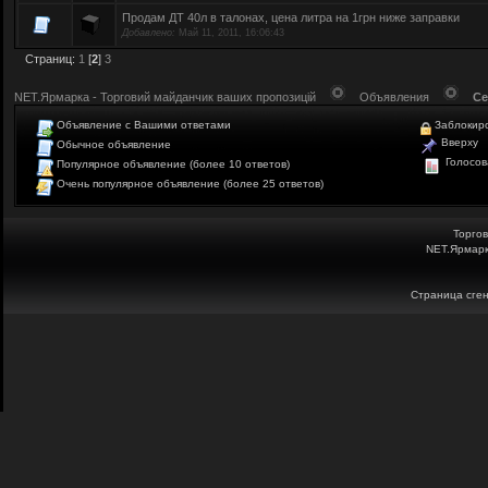
Продам ДТ 40л в талонах, цена литра на 1грн ниже заправки
Добавлено:
Май 11, 2011, 16:06:43
Страниц:
1
[
2
]
3
NET.Ярмарка - Торговий майданчик ваших пропозицій
Объявления
Се
Объявление с Вашими ответами
Заблокир
Вверху
Обычное объявление
Голосов
Популярное объявление (более 10 ответов)
Очень популярное объявление (более 25 ответов)
Торго
NET.Ярмарк
Страница сген