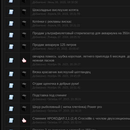
Добавлено:
Июнь 08, 2016, 08:30:56
Шоколадные вислоухие котята
Добавлено:
Апрель 03, 2016, 16:21:55
Котёнки с рекламы вискас
Добавлено:
Апрель 03, 2016, 16:21:22
Продам ультрафиолетовый стерилизатор для аквариума на 350л
Добавлено:
Январь 07, 2016, 18:05:32
Продам аквариум 125 литров
Добавлено:
Август 15, 2015, 20:03:47
овчарка помесь. шубка короткая. летнего приплода 6 месяцев. д
нежная ласков
Добавлено:
Ноябрь 09, 2015, 20:28:27
Вязка красавчик вислоухий шотландец
Добавлено:
Ноябрь 09, 2015, 19:45:05
Отдам щеночка в добрые руки!
Добавлено:
Ноябрь 06, 2015, 10:51:41
Подставка под спининг
Добавлено:
Октябрь 07, 2015, 10:39:01
Шнур рыболовный ( нитка плетёнка) Power pro
Добавлено:
Октябрь 07, 2015, 10:34:15
Спиннинг КРОКОДИЛ 2,1 (2,4) Crocodille c чехлом двухсекционн
Добавлено:
Октябрь 07, 2015, 10:32:03