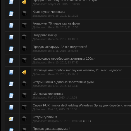
Продам 2-ох попугаев с клеткой за 150 грн
Добавлено:
Август 29, 2015, 13:30:45
Красноухая черепаха
Добавлено:
Июль 26, 2015, 11:18:26
Аквариум 70 лиров как на фото
Добавлено:
Июль 26, 2015, 11:10:55
Подарите маску
Добавлено:
Июль 24, 2015, 13:48:16
Продам аквариум 22 л с подставкой
Добавлено:
Июнь 11, 2015, 16:52:56
Коллоидное серебро для животных 100мл
Добавлено:
Июль 10, 2015, 13:37:40
Шотландский голубой вислоухий котенок, 2,5 мес. недорого
Добавлено:
Июнь 25, 2015, 15:26:14
Отдам щенка в добрые заботливые руки!!
Добавлено:
Июнь 01, 2015, 13:03:49
Шотландские котята
Добавлено:
Май 27, 2015, 14:14:58
Спрей FURminator deShedding Waterless Spray для борьбы с лин
Добавлено:
Май 17, 2015, 21:10:36
Отдам гупиий!!!!
Добавлено:
Февраль 27, 2011, 19:50:31
«
1
2
»
Продам два аквариума!!!