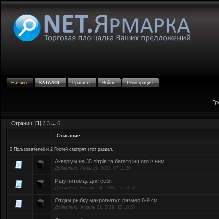
Начало
КАТАЛОГ
Правила
Войти
Регистрация
Гр
Страниц: [
1
]
2
3
...
6
Описание
0 Пользователей и 2 Гостей смотрят этот раздел.
Акваріум на 35 літрів та багато іншого із ним
Добавлено:
Июнь 19, 2022, 07:11:20
Ищу питомца для себя
Добавлено:
Ноябрь 24, 2020, 17:53:52
Отдам рыбку макрогнатус размер 8-9 см.
Добавлено:
Апрель 22, 2019, 12:18:28