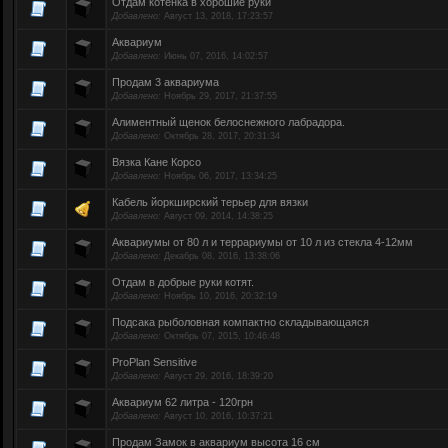
Отдам котёнка в хорошие руки
Добавлено:
Август 13, 2018, 17:23:57
Аквариум
Добавлено:
Июнь 07, 2016, 14:02:57
Продам 3 аквариума
Добавлено:
Ноябрь 29, 2017, 21:37:55
Алиментный щенок белоснежного лабрадора.
Добавлено:
Октябрь 28, 2017, 20:31:34
Вязка Кане Корсо
Добавлено:
Ноябрь 06, 2017, 13:34:25
Кабель йоркширский терьер для вязки
Добавлено:
Август 09, 2014, 14:38:25
Аквариумы от 80 л и террариумы от 10 л из стекла 4-12мм
Добавлено:
Декабрь 08, 2016, 13:38:06
Отдам в добрые руки котят.
Добавлено:
Ноябрь 10, 2016, 20:32:19
Подсака рыболовная компактно складывающаяся
Добавлено:
Октябрь 07, 2015, 10:46:48
ProPlan Sensitive
Добавлено:
Август 29, 2016, 18:39:20
Аквариум 62 литра - 120грн
Добавлено:
Август 10, 2016, 10:37:21
Продам Замок в аквариум высота 16 см