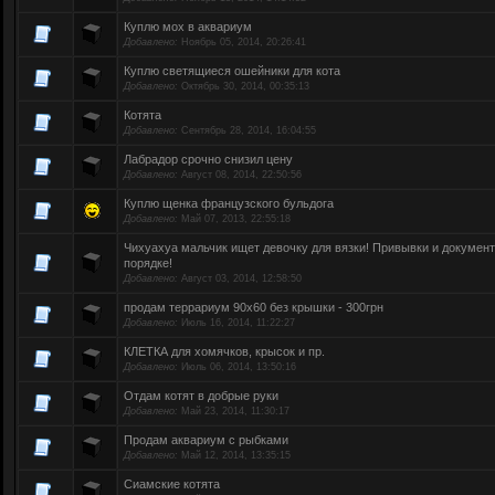
Куплю мох в аквариум
Добавлено:
Ноябрь 05, 2014, 20:26:41
Куплю светящиеся ошейники для кота
Добавлено:
Октябрь 30, 2014, 00:35:13
Котята
Добавлено:
Сентябрь 28, 2014, 16:04:55
Лабрадор срочно снизил цену
Добавлено:
Август 08, 2014, 22:50:56
Куплю щенка французского бульдога
Добавлено:
Май 07, 2013, 22:55:18
Чихуахуа мальчик ищет девочку для вязки! Привывки и докумен
порядке!
Добавлено:
Август 03, 2014, 12:58:50
продам террариум 90х60 без крышки - 300грн
Добавлено:
Июль 16, 2014, 11:22:27
КЛЕТКА для хомячков, крысок и пр.
Добавлено:
Июль 06, 2014, 13:50:16
Отдам котят в добрые руки
Добавлено:
Май 23, 2014, 11:30:17
Продам аквариум с рыбками
Добавлено:
Май 12, 2014, 13:35:15
Сиамские котята