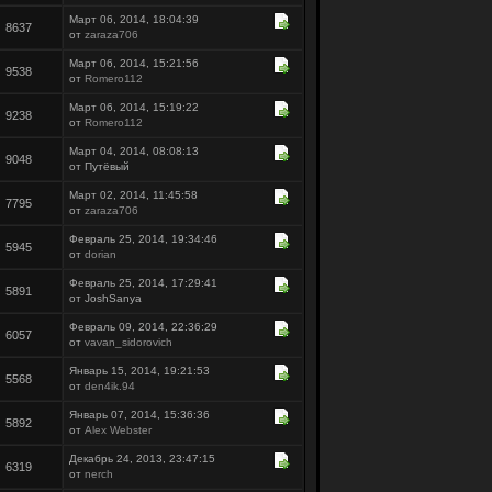
Март 06, 2014, 18:04:39
8637
от
zaraza706
Март 06, 2014, 15:21:56
9538
от
Romero112
Март 06, 2014, 15:19:22
9238
от
Romero112
Март 04, 2014, 08:08:13
9048
от Путёвый
Март 02, 2014, 11:45:58
7795
от
zaraza706
Февраль 25, 2014, 19:34:46
5945
от
dorian
Февраль 25, 2014, 17:29:41
5891
от JoshSanya
Февраль 09, 2014, 22:36:29
6057
от
vavan_sidorovich
Январь 15, 2014, 19:21:53
5568
от
den4ik.94
Январь 07, 2014, 15:36:36
5892
от
Alex Webster
Декабрь 24, 2013, 23:47:15
6319
от
nerch