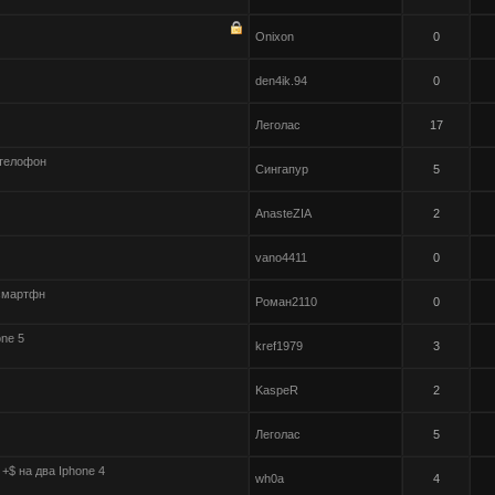
Onixon
0
den4ik.94
0
Леголас
17
 телофон
Сингапур
5
AnasteZIA
2
vano4411
0
 смартфн
Роман2110
0
one 5
kref1979
3
KaspeR
2
Леголас
5
 +$ на два Iphone 4
wh0a
4