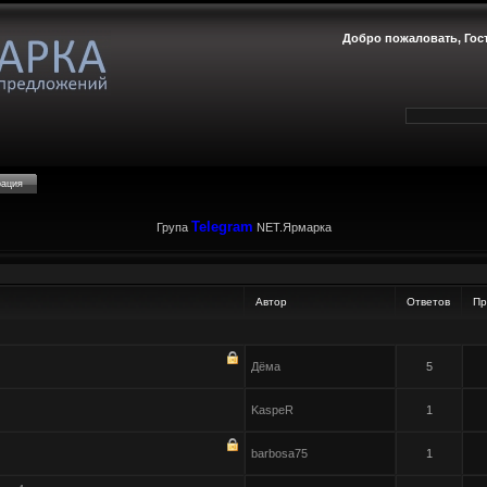
Добро пожаловать,
Гос
рация
Telegram
Група
NET.Ярмарка
Автор
Ответов
Пр
Дёма
5
KaspeR
1
barbosa75
1