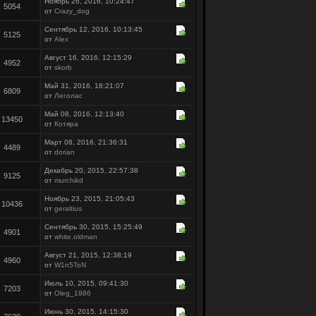
Ноябрь 26, 2016, 10:24:47
5054
от
Crazy_dog
Сентябрь 12, 2016, 10:13:45
5125
от
Alex
Август 16, 2016, 12:15:29
4952
от
skorb
Май 31, 2016, 18:21:07
6809
от
Леголас
Май 08, 2016, 12:13:40
13450
от
Котяра
Март 08, 2016, 21:36:31
4489
от
dorian
Декабрь 20, 2015, 22:57:38
9125
от
murchikd
Ноябрь 23, 2015, 21:05:43
10436
от
geraltius
Сентябрь 30, 2015, 15:25:49
4901
от
white.oldman
Август 21, 2015, 12:38:19
4960
от
W1n5ToN
Июль 10, 2015, 09:41:30
7203
от
Oleg_1986
Июнь 30, 2015, 14:15:30