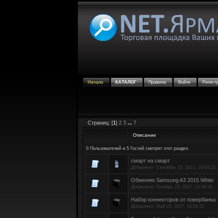
Начало
КАТАЛОГ
Правила
Войти
Регист
Страниц: [
1
]
2
3
...
7
Описание
0 Пользователей и 5 Гостей смотрят этот раздел.
смарт на смарт
Добавлено:
Сентябрь 15, 2013, 18:04:12
Обменяю Samsung A3 2015 White
Добавлено:
Октябрь 23, 2017, 21:09:41
Набор коннекторов от повербанка
Добавлено:
Май 03, 2017, 10:02:22