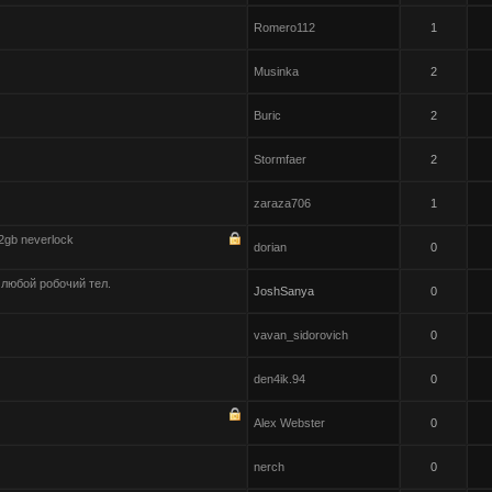
Romero112
1
Musinka
2
Buric
2
Stormfaer
2
zaraza706
1
gb neverlock
dorian
0
 любой робочий тел.
JoshSanya
0
vavan_sidorovich
0
den4ik.94
0
Alex Webster
0
nerch
0