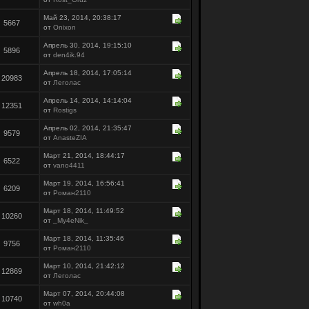
Май 23, 2014, 20:38:17
5667
от
Onixon
Апрель 30, 2014, 19:15:10
5896
от
den4ik.94
Апрель 18, 2014, 17:05:14
20983
от
Леголас
Апрель 14, 2014, 14:14:04
12351
от
Rostigs
Апрель 02, 2014, 21:35:47
9579
от
AnasteZIA
Март 21, 2014, 18:44:17
6522
от
vano4411
Март 19, 2014, 16:56:41
6209
от
Роман2110
Март 18, 2014, 11:49:52
10260
от
_My4eNik_
Март 18, 2014, 11:35:46
9756
от
Роман2110
Март 10, 2014, 21:42:12
12869
от
Леголас
Март 07, 2014, 20:44:08
10740
от
wh0a