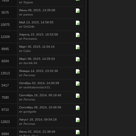
7639
от
Stypse
Июнь 08, 2015, 13:35:08
5075
от
parsus
Май 13, 2015, 14:59:55
10075
от
GAZelle
Апрель 15, 2015, 16:53:58
12209
от
Pechatnic
Март 30, 2015, 11:04:14
8945
от
Calot
Март 08, 2015, 14:35:03
8204
от
den4ik.94
Январь 14, 2015, 23:32:36
13513
от
Леголас
Октябрь 03, 2014, 14:00:59
5417
от
sashkaborodach31
Сентябрь 18, 2014, 06:16:40
7580
от
Леголас
Сентябрь 08, 2014, 10:06:56
9710
от
gordgelin
Август 18, 2014, 09:54:18
12823
от
Леголас
Июнь 02, 2014, 21:38:49
6994
от
Rost_Gruz