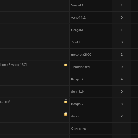
SergeM
1
vano4411
0
SergeM
1
ZooM
0
motorola2009
1
hone 5 white 16Gb
ThunderBird
0
KaspeR
4
den4ik.94
0
катор*
KaspeR
8
dorian
2
Сингапур
4