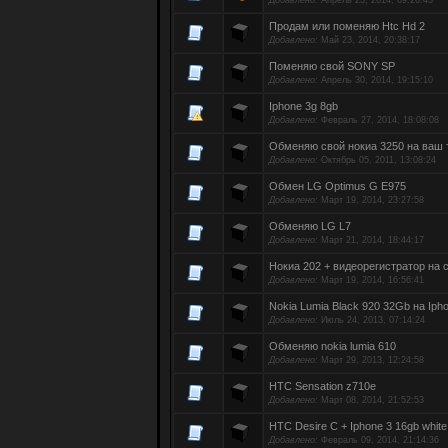
Добавлено:
Апрель 23, 2014, 09:26:43
Продам или поменяю Htc Hd 2
Добавлено:
Май 23, 2014, 20:38:17
Поменяю свой SONY SP
Добавлено:
Апрель 30, 2014, 19:15:10
Iphone 3g 8gb
Добавлено:
Февраль 27, 2014, 18:08:08
Обменяю свой нокиа 3250 на ваш
Добавлено:
Октябрь 05, 2011, 13:08:24
Обмен LG Optimus G E975
Добавлено:
Март 19, 2014, 23:27:58
Обменяю LG L7
Добавлено:
Март 21, 2014, 18:44:17
Нокиа 202 + видеорегистратор на
Добавлено:
Март 19, 2014, 16:56:41
Nokia Lumia Black 920 32Gb на Iph
Добавлено:
Июль 24, 2013, 07:14:24
Обменяю nokia lumia 610
Добавлено:
Март 29, 2013, 12:24:58
HTC Sensation z710e
Добавлено:
Март 08, 2014, 21:52:53
HTC Desire C + Iphone 3 16gb white
Добавлено:
Февраль 09, 2014, 21:14:36