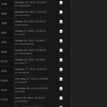
Декабрь 12, 2013, 21:20:47
7708
от
vitala1988
Декабрь 04, 2013, 23:43:41
6490
от
vano4411
Ноябрь 24, 2013, 20:36:20
7595
от
Виталик
Ноябрь 17, 2013, 13:52:15
6057
от
ZooM
Ноябрь 10, 2013, 10:36:07
7571
от
motorola2009
Ноябрь 06, 2013, 12:08:28
6029
от
ThunderBird
Ноябрь 04, 2013, 14:15:07
10737
от
crow777
Октябрь 17, 2013, 22:50:23
6211
от
den4ik.94
Сентябрь 17, 2013, 12:08:59
14319
от
KaspeR
Сентябрь 09, 2013, 00:34:03
8714
от
dorian
Август 03, 2013, 15:52:34
10743
от
GAZelle