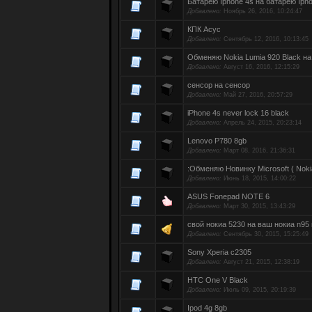
Батарею Iphone 4s на батарею Iph
Добавлено:
Ноябрь 26, 2016, 10:24:47
КПК Асус
Добавлено:
Сентябрь 12, 2016, 10:13:45
Обменяю Nokia Lumia 920 Black на 
Добавлено:
Август 16, 2016, 12:15:29
сенсор на сенсор
Добавлено:
Май 27, 2016, 20:57:29
iPhone 4s never lock 16 black
Добавлено:
Апрель 24, 2015, 20:23:14
Lenovo P780 8gb
Добавлено:
Март 08, 2016, 21:36:31
:Обменяю Новинку Microsoft ( Noki
Добавлено:
Июнь 18, 2015, 14:00:22
ASUS Fonepad NOTE 6
Добавлено:
Март 30, 2015, 13:43:29
свой нокиа 5230 на ваш нокиа n95
Добавлено:
Сентябрь 30, 2015, 15:25:49
Sony Xperia c2305
Добавлено:
Август 21, 2015, 12:38:19
HTC One V Black
Добавлено:
Июль 09, 2015, 20:19:39
Ipod 4g 8gb