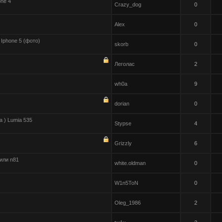
one 4
Crazy_dog
0
Alex
0
Iphone 5 (фото)
skorb
0
Леголас
2
wh0a
9
dorian
0
a ) Lumia 535
Stypse
4
Grizzly
6
 или n81
white.oldman
0
W1n5ToN
0
Oleg_1986
2