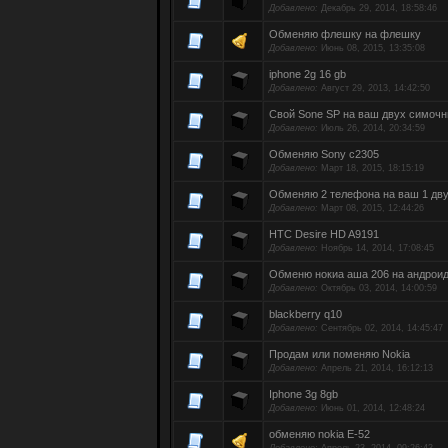
Добавлено:
Декабрь 29, 2014, 18:58:46
Обменяю флешку на флешку
Добавлено:
Июнь 08, 2015, 13:35:08
iphone 2g 16 gb
Добавлено:
Август 29, 2013, 14:42:50
Свой Sone SP на ваш двух симоч
Добавлено:
Июль 26, 2014, 20:34:59
Обменяю Sony c2305
Добавлено:
Март 18, 2015, 18:15:19
Обменяю 2 телефона на ваш 1 дв
Добавлено:
Март 08, 2015, 12:44:26
HTC Desire HD A9191
Добавлено:
Ноябрь 14, 2014, 17:08:45
Обменю нокиа аша 206 на андрои
Добавлено:
Октябрь 03, 2014, 14:00:59
blackberry q10
Добавлено:
Сентябрь 02, 2014, 14:45:47
Продам или поменяю Nokia
Добавлено:
Апрель 21, 2014, 16:12:13
Iphone 3g 8gb
Добавлено:
Июнь 01, 2014, 12:48:24
обменяю nokia E-52