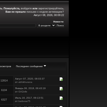
ть
. Пожалуйста,
войдите
или
зарегистрируйтесь
.
Вам не пришло
письмо с кодом активации?
Август 08, 2026, 00:09:22
Новости
:
осмотров
Последнее сообщение
Август 07, 2020, 08:03:37
12814
от
abhikhurana
Январь 06, 2018, 06:43:19
6104
от
GAZelle
Июль 16, 2017, 09:13:51
6327
от
barbosa75