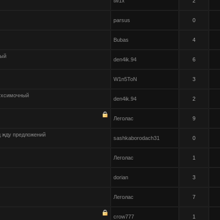
tw1x
2
parsus
0
Bubas
4
ный
den4ik.94
6
W1n5ToN
3
ухсимочный
den4ik.94
2
Леголас
9
д жду предложений
sashkaborodach31
0
Леголас
1
dorian
3
Леголас
7
crow777
1