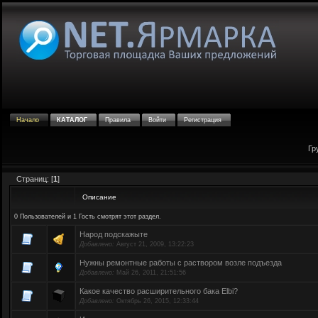
Начало
КАТАЛОГ
Правила
Войти
Регистрация
Гр
Страниц: [
1
]
Описание
0 Пользователей и 1 Гость смотрят этот раздел.
Народ подскажыте
Добавлено:
Август 21, 2009, 13:22:23
Нужны ремонтные работы с раствором возле подъезда
Добавлено:
Май 26, 2011, 21:51:56
Какое качество расширительного бака Elbi?
Добавлено:
Октябрь 26, 2015, 12:33:44