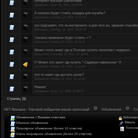
Интернет магазин сантехники
Добавлено:
Март 04, 2014, 18:43:26
А сколько будет стоить оградка для клумбы?
Добавлено:
Октябрь 10, 2009, 11:10:34
кто подскажет, что за инструмент, и для чего он, зарание спасибо
Добавлено:
Октябрь 14, 2013, 10:21:25
Сколько примерно будет стоить +-?
Добавлено:
Ноябрь 20, 2013, 16:35:43
Может ктото знает где в Полтаве купить пенопласт недорого
Добавлено:
Сентябрь 12, 2011, 21:22:06
!!! Может кто занет где купить " Садовые павильоны" !!!
Добавлено:
Январь 29, 2012, 22:11:43
кто-то знает где достать шпон?
Добавлено:
Ноябрь 11, 2011, 12:14:26
Ремонт
Добавлено:
Август 11, 2009, 13:46:53
Страниц: [
1
]
NET.Ярмарка - Торговий майданчик ваших пропозицій
Объявления
Ст
Объявление с Вашими ответами
Заблокир
Вверху
Обычное объявление
Голосов
Популярное объявление (более 10 ответов)
Очень популярное объявление (более 25 ответов)