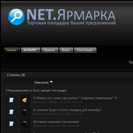
Начало
КАТАЛОГ
Правила
Войти
Регистрация
Гр
Страниц: [
1
]
Описание
0 Пользователей и 1 Гость смотрят этот раздел.
!!! Может кто занет где купить " Садовые павильоны" !!!
Добавлено:
Январь 29, 2012, 22:11:43
А сколько будет стоить оградка для клумбы?
Добавлено:
Октябрь 10, 2009, 11:10:34
Интернет магазин сантехники
Добавлено:
Март 04, 2014, 18:43:26