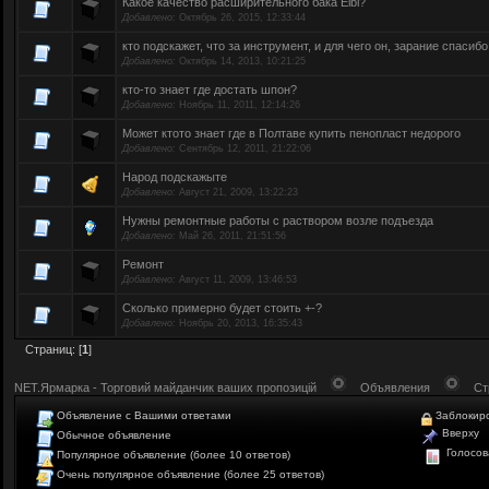
Какое качество расширительного бака Elbi?
Добавлено:
Октябрь 26, 2015, 12:33:44
кто подскажет, что за инструмент, и для чего он, зарание спасибо
Добавлено:
Октябрь 14, 2013, 10:21:25
кто-то знает где достать шпон?
Добавлено:
Ноябрь 11, 2011, 12:14:26
Может ктото знает где в Полтаве купить пенопласт недорого
Добавлено:
Сентябрь 12, 2011, 21:22:06
Народ подскажыте
Добавлено:
Август 21, 2009, 13:22:23
Нужны ремонтные работы с раствором возле подъезда
Добавлено:
Май 26, 2011, 21:51:56
Ремонт
Добавлено:
Август 11, 2009, 13:46:53
Сколько примерно будет стоить +-?
Добавлено:
Ноябрь 20, 2013, 16:35:43
Страниц: [
1
]
NET.Ярмарка - Торговий майданчик ваших пропозицій
Объявления
Ст
Объявление с Вашими ответами
Заблокир
Вверху
Обычное объявление
Голосов
Популярное объявление (более 10 ответов)
Очень популярное объявление (более 25 ответов)