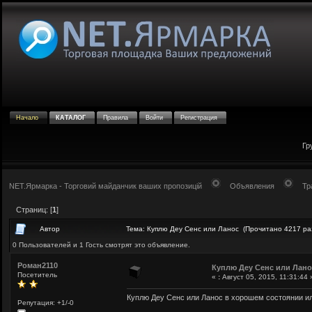
Начало
КАТАЛОГ
Правила
Войти
Регистрация
Гр
NET.Ярмарка - Торговий майданчик ваших пропозицій
Объявления
Тр
Страниц: [
1
]
Автор
Тема: Куплю Деу Сенс или Ланос (Прочитано 4217 ра
0 Пользователей и 1 Гость смотрят это объявление.
Роман2110
Куплю Деу Сенс или Лано
Посетитель
«
:
Август 05, 2015, 11:31:44 
Куплю Деу Сенс или Ланос в хорошем состоянии и
Репутация: +1/-0