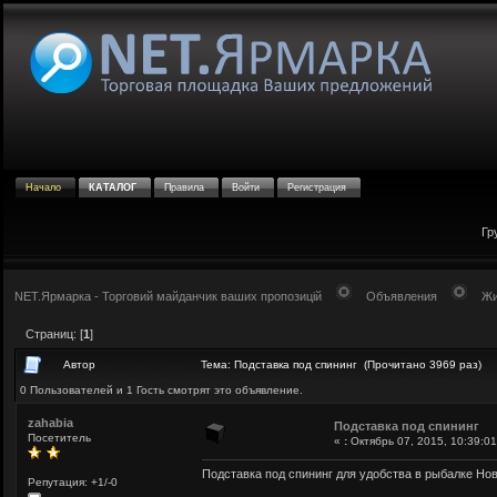
Начало
КАТАЛОГ
Правила
Войти
Регистрация
Гр
NET.Ярмарка - Торговий майданчик ваших пропозицій
Объявления
Жи
Страниц: [
1
]
Автор
Тема: Подставка под спининг (Прочитано 3969 раз)
0 Пользователей и 1 Гость смотрят это объявление.
zahabia
Подставка под спининг
Посетитель
«
:
Октябрь 07, 2015, 10:39:01
Подставка под спининг для удобства в рыбалке Но
Репутация: +1/-0