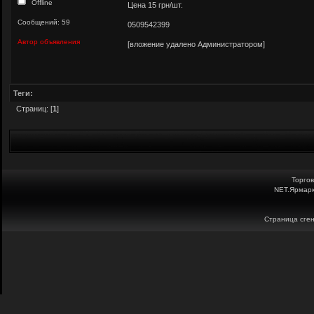
Offline
Цена 15 грн/шт.
Сообщений: 59
0509542399
Автор объявления
[вложение удалено Администратором]
Теги:
Страниц: [
1
]
Торго
NET.Ярмарк
Страница сген