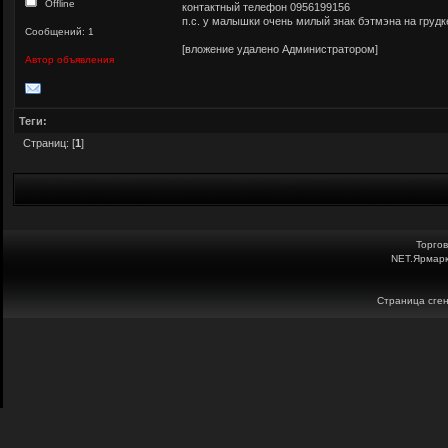
Offline
контактный телефон 0956199156
п.с. у малышки очень милый знак бэтмэна на грудк
Сообщений: 1
[вложение удалено Администратором]
Автор объявления
Теги:
Страниц: [
1
]
Торго
NET.Ярмарк
Страница сген