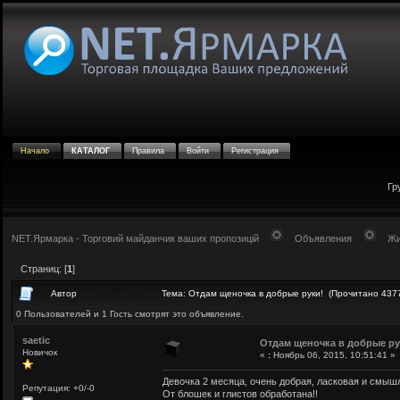
Начало
КАТАЛОГ
Правила
Войти
Регистрация
Гр
NET.Ярмарка - Торговий майданчик ваших пропозицій
Объявления
Жи
Страниц: [
1
]
Автор
Тема: Отдам щеночка в добрые руки! (Прочитано 4377
0 Пользователей и 1 Гость смотрят это объявление.
saetic
Отдам щеночка в добрые ру
Новичок
«
:
Ноябрь 06, 2015, 10:51:41 »
Девочка 2 месяца, очень добрая, ласковая и смыш
Репутация: +0/-0
От блошек и глистов обработана!!