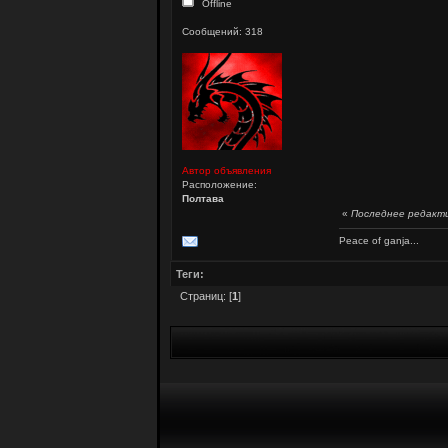
Offline
Сообщений: 318
Автор объявления
Расположение:
Полтава
«
Последнее редактир
Peace of ganja...
Теги:
Страниц: [
1
]