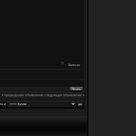
Записан
Печать
« предыдущее объявление
следующее объявление »
ти в: