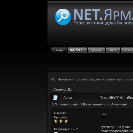
Начало
КАТАЛОГ
Правила
Войти
Регист
NET.Ярмарка - Торговий майданчик ваших пропозицій
Страниц: [
1
]
Автор
Тема: !!!КУПЛЮ!!! (Пр
0 Пользователей и 1 Гость смотрят это объявление.
GAZelle
Продавец
куплю датчик дроссел
Репутация: +9/-2
свои предложения ос