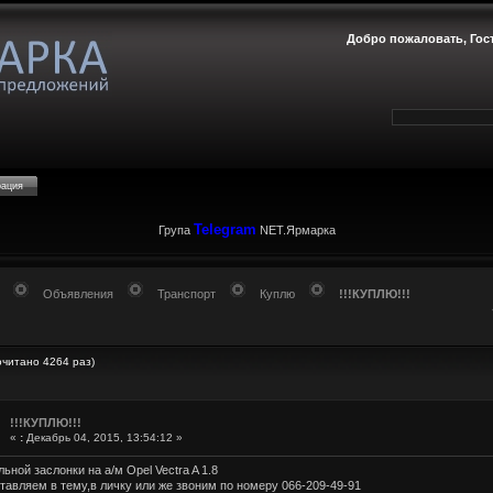
Добро пожаловать,
Гос
рация
Telegram
Група
NET.Ярмарка
Объявления
Транспорт
Куплю
!!!КУПЛЮ!!!
очитано 4264 раз)
!!!КУПЛЮ!!!
«
:
Декабрь 04, 2015, 13:54:12 »
ьной заслонки на а/м Opel Vectra A 1.8
тавляем в тему,в личку или же звоним по номеру 066-209-49-91