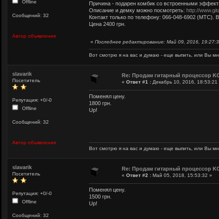
Offline
Причина - подарен комбик со встроенными эффект
Описание и демку можно посмотреть:
http://www.gi
Сообщений: 32
Контакт только по телефону: 066-048-6902 (МТС). 
Цена 2400 грн.
Автор объявления
«
Последнее редактирование: Май 09, 2016, 19:27:31
Вот смотрю я на вас и думаю - еще выпить, или Вы мне
slavarik
Re: Продам гитарный процессор K
Посетитель
«
Ответ #1 :
Декабрь 10, 2016, 18:53:21
Поменял цену.
Репутация: +0/-0
1800 грн.
Offline
Up!
Сообщений: 32
Автор объявления
Вот смотрю я на вас и думаю - еще выпить, или Вы мне
slavarik
Re: Продам гитарный процессор K
Посетитель
«
Ответ #2 :
Май 05, 2018, 15:53:32 »
Поменял цену.
Репутация: +0/-0
1500 грн.
Offline
Up!
Сообщений: 32