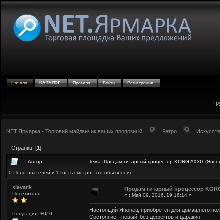
Начало
КАТАЛОГ
Правила
Войти
Регистрация
Гр
NET.Ярмарка - Торговий майданчик ваших пропозицій
Ретро
Искусств
Страниц: [
1
]
Автор
Тема: Продам гитарный процессор KORG AX3G (Япони
0 Пользователей и 1 Гость смотрят это объявление.
slavarik
Продам гитарный процессор KORG
Посетитель
«
:
Май 09, 2016, 19:16:14 »
Настоящий Японец, приобретен для домашнего пол
Репутация: +0/-0
Состояние - новый, без дефектов и царапин.