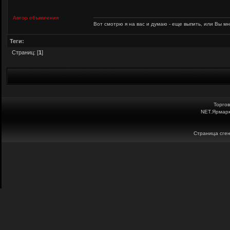
Автор объявления
Вот смотрю я на вас и думаю - еще выпить, или Вы мне
Теги:
Страниц: [
1
]
Торго
NET.Ярмарк
Страница сген