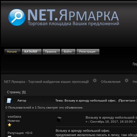
Начало
КАТАЛОГ
Правила
Войти
Регистрация
Гр
NET.Ярмарка - Торговий майданчик ваших пропозицій
Объявления
Не
Страниц: [
1
]
Автор
Тема: Возьму в аренду небольшой офис. (Прочитано 
0 Пользователей и 1 Гость смотрят это объявление.
vsetlana
Возьму в аренду небольшой 
Новичок
«
:
Сентябрь 19, 2017, 16:10:00 »
Возьму в аренду небольшой офис.
Репутация: +0/-0
предложения желательно писать в личку, там обсуд