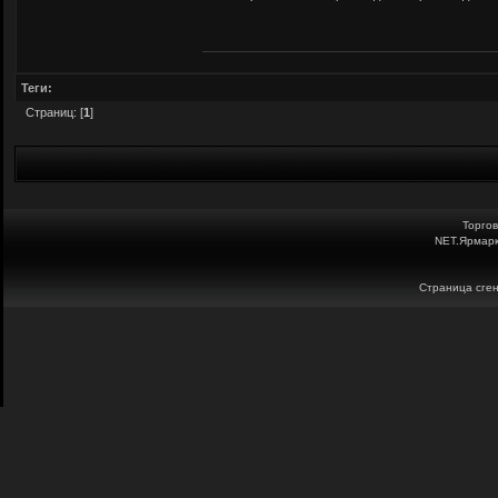
Теги:
Страниц: [
1
]
Торго
NET.Ярмарк
Страница сген