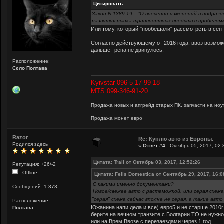
Цитировать
Закон N 1389-19 – “О внесении изменений в подра
развития рынка транспортных средств с пробегом
Или тому, который "пообещали" рассмотреть в сен
Согласно действующему от 2016 года, ввоз возможен
дальше трепа не двинулось.
Расположение:
Сєло Полтава
Kyivstar 096-5-17-99-18
MTS 099-346-91-20
Продажа новых и апгрейд старых ПК, запчасти на ноут
Продажа монет евро
Razor
Re: Куплю авто из Европы.
Родился здесь
«
Ответ #4 :
Октябрь 05, 2017, 02:
Цитата: Trall от Октябрь 03, 2017, 12:52:26
Репутация: +26/-2
Offline
Цитата: Felis Domestica от Сентябрь 29, 2017, 16:0
С какими именно документами?
Сообщений: 1 373
Новое/свежее авто с растаможкой, или серая схема
"серая" схема сейчас вполне не серая, а такие ав
Расположение:
Южанина напи.дела и все) евро5 и не старше 2010г
Полтава
берите на вечном транзите с Болгарии ТО не нужно
или на Врем Ввозе с перезаездами через 1 год.