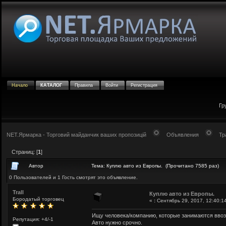
Начало
КАТАЛОГ
Правила
Войти
Регистрация
Гр
NET.Ярмарка - Торговий майданчик ваших пропозицій
Объявления
Тр
Страниц: [
1
]
Автор
Тема: Куплю авто из Европы. (Прочитано 7585 раз)
0 Пользователей и 1 Гость смотрят это объявление.
Trall
Куплю авто из Европы.
Бородатый торговец
«
:
Сентябрь 29, 2017, 12:40:1
Ищу человека/компанию, которые занимаются вво
Репутация: +4/-1
Авто нужно срочно.