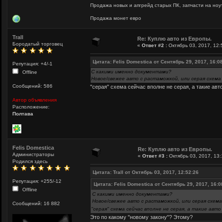
Продажа новых и апгрейд старых ПК, запчасти на ноут
Продажа монет евро
Trall
Re: Куплю авто из Европы.
Бородатый торговец
«
Ответ #2 :
Октябрь 03, 2017, 12:
Цитата: Felis Domestica от Сентябрь 29, 2017, 16:0
Репутация: +4/-1
С какими именно документами?
Offline
Новое/свежее авто с растаможкой, или серая схема
Сообщений: 586
"серая" схема сейчас вполне не серая, а такие ав
Автор объявления
Расположение:
Полтава
Felis Domestica
Re: Куплю авто из Европы.
Администраторы
«
Ответ #3 :
Октябрь 03, 2017, 13:
Родился здесь
Цитата: Trall от Октябрь 03, 2017, 12:52:26
Репутация: +255/-12
Цитата: Felis Domestica от Сентябрь 29, 2017, 16:0
Offline
С какими именно документами?
Новое/свежее авто с растаможкой, или серая схема
Сообщений: 16 882
"серая" схема сейчас вполне не серая, а такие ав
Это по какому "новому закону"? Этому?