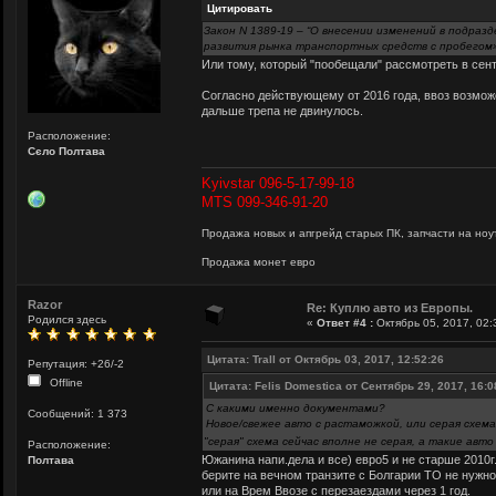
Цитировать
Закон N 1389-19 – “О внесении изменений в подра
развития рынка транспортных средств с пробегом
Или тому, который "пообещали" рассмотреть в сен
Согласно действующему от 2016 года, ввоз возможен
дальше трепа не двинулось.
Расположение:
Сєло Полтава
Kyivstar 096-5-17-99-18
MTS 099-346-91-20
Продажа новых и апгрейд старых ПК, запчасти на ноут
Продажа монет евро
Razor
Re: Куплю авто из Европы.
Родился здесь
«
Ответ #4 :
Октябрь 05, 2017, 02:
Цитата: Trall от Октябрь 03, 2017, 12:52:26
Репутация: +26/-2
Offline
Цитата: Felis Domestica от Сентябрь 29, 2017, 16:0
С какими именно документами?
Сообщений: 1 373
Новое/свежее авто с растаможкой, или серая схема
"серая" схема сейчас вполне не серая, а такие ав
Расположение:
Южанина напи.дела и все) евро5 и не старше 2010г
Полтава
берите на вечном транзите с Болгарии ТО не нужно
или на Врем Ввозе с перезаездами через 1 год.