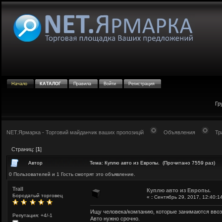
Начало
КАТАЛОГ
Правила
Войти
Регистрация
Гр
NET.Ярмарка - Торговий майданчик ваших пропозицій
Объявления
Тр
Страниц: [
1
]
Автор
Тема: Куплю авто из Европы. (Прочитано 7559 раз)
0 Пользователей и 1 Гость смотрят это объявление.
Trall
Куплю авто из Европы.
Бородатый торговец
«
:
Сентябрь 29, 2017, 12:40:1
Ищу человека/компанию, которые занимаются вво
Репутация: +4/-1
Авто нужно срочно.