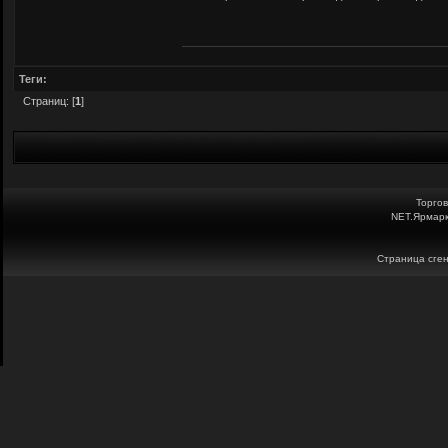
Теги:
Страниц: [
1
]
Торго
NET.Ярмарк
Страница сген