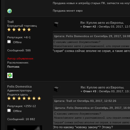
Продажа новых и апгрейд старых ПК, запчасти на ноут
Продажа монет евро
Trall
Re: Куплю авто из Европы.
Бородатый торговец
«
Ответ #2 :
Октябрь 03, 2017, 12:
Цитата: Felis Domestica от Сентябрь 29, 2017, 16:0
Репутация: +4/-1
С какими именно документами?
Offline
Новое/свежее авто с растаможкой, или серая схема
Сообщений: 586
"серая" схема сейчас вполне не серая, а такие ав
Автор объявления
Расположение:
Полтава
Felis Domestica
Re: Куплю авто из Европы.
Администраторы
«
Ответ #3 :
Октябрь 03, 2017, 13:
Родился здесь
Цитата: Trall от Октябрь 03, 2017, 12:52:26
Репутация: +255/-12
Цитата: Felis Domestica от Сентябрь 29, 2017, 16:0
Offline
С какими именно документами?
Новое/свежее авто с растаможкой, или серая схема
Сообщений: 16 882
"серая" схема сейчас вполне не серая, а такие ав
Это по какому "новому закону"? Этому?