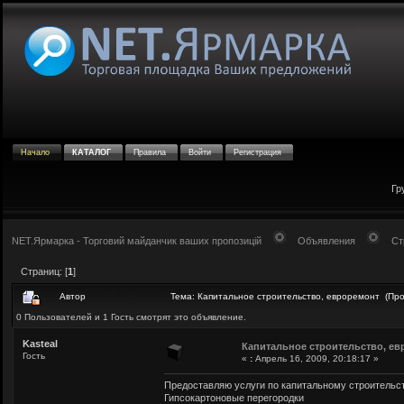
Начало
КАТАЛОГ
Правила
Войти
Регистрация
Гр
NET.Ярмарка - Торговий майданчик ваших пропозицій
Объявления
Ст
Страниц: [
1
]
Автор
Тема: Капитальное строительство, евроремонт (Про
0 Пользователей и 1 Гость смотрят это объявление.
Kasteal
Капитальное строительство, е
Гость
«
:
Апрель 16, 2009, 20:18:17 »
Предоставляю услуги по капитальному строительст
Гипсокартоновые перегородки