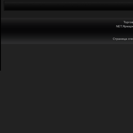
Торго
NET.Ярмарк
Страница сген