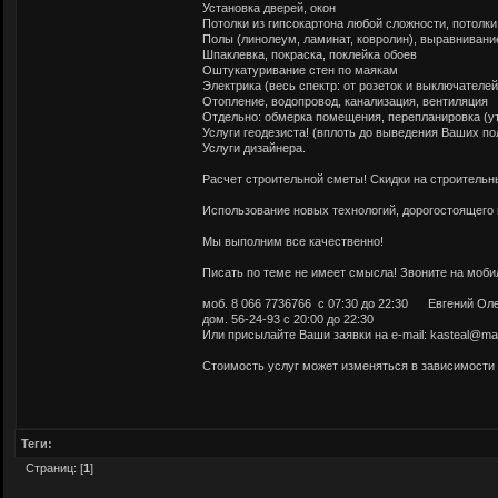
Установка дверей, окон
Потолки из гипсокартона любой сложности, потолки 
Полы (линолеум, ламинат, ковролин), выравнивани
Шпаклевка, покраска, поклейка обоев
Оштукатуривание стен по маякам
Электрика (весь спектр: от розеток и выключателей
Отопление, водопровод, канализация, вентиляция
Отдельно: обмерка помещения, перепланировка (у
Услуги геодезиста! (вплоть до выведения Ваших по
Услуги дизайнера.
Расчет строительной сметы! Скидки на строительн
Использование новых технологий, дорогостоящего 
Мы выполним все качественно!
Писать по теме не имеет смысла! Звоните на моби
моб. 8 066 7736766 с 07:30 до 22:30 Евгений Ол
дом. 56-24-93 с 20:00 до 22:30
Или присылайте Ваши заявки на e-mail:
kasteal@mai
Стоимость услуг может изменяться в зависимости 
Теги:
Страниц: [
1
]