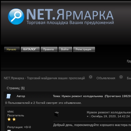
Начало
КАТАЛОГ
Правила
Войти
Регистрация
Гр
NET.Ярмарка - Торговий майданчик ваших пропозицій
Объявления
Бы
Страниц: [
1
]
Автор
Тема: Нужен ремонт холодильника (Прочитано 19829
0 Пользователей и 2 Гостей смотрят это объявление.
vtec
Нужен ремонт холодильни
Посетитель
«
:
Октябрь 19, 2020, 14:42:24 
Добрый день, порекомендуйте хорошего мастера п
Репутация: +0/-0