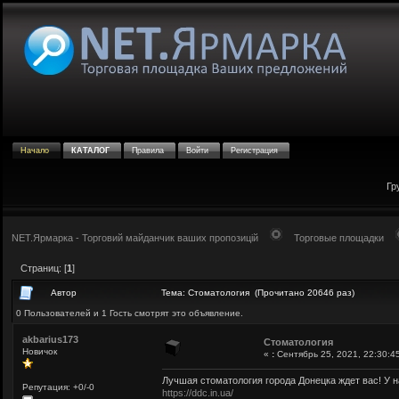
Начало
КАТАЛОГ
Правила
Войти
Регистрация
Гр
NET.Ярмарка - Торговий майданчик ваших пропозицій
Торговые площадки
Страниц: [
1
]
Автор
Тема: Стоматология (Прочитано 20646 раз)
0 Пользователей и 1 Гость смотрят это объявление.
akbarius173
Стоматология
Новичок
«
:
Сентябрь 25, 2021, 22:30:4
Лучшая стоматология города Донецка ждет вас! У н
Репутация: +0/-0
https://ddc.in.ua/