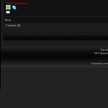
Автор объявления
Теги:
Страниц: [
1
]
Торго
NET.Ярмарк
Страница сген