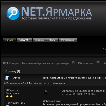
Начало
КАТАЛОГ
Правила
Войти
Регистрация
Гр
NET.Ярмарка - Торговий майданчик ваших пропозицій
Объявления
Жи
Страниц: [
1
]
Автор
Тема: Акваріум на 35 літрів та багато іншого із ним (
0 Пользователей и 2 Гостей смотрят это объявление.
ITExperts
Акваріум на 35 літрів та багато і
Посетитель
«
:
Июнь 19, 2022, 07:11:20 »
Доброго ранку!
Репутация: +1/-0
Із певних причин вимушений продати акваріум та йо