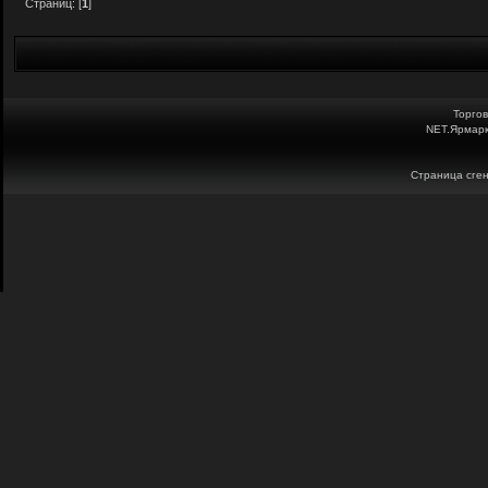
Страниц: [
1
]
Торго
NET.Ярмарк
Страница сген