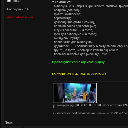
Offline
У комплекті:
- акваріум на 35 літрів із кришкою та лампою Приро
Сообщений: 140
- обігрівач для води;
- фільтр-компресор;
Автор объявления
- термометр;
- декорації (на фото + камінці);
- великий сачок для ловлі риб;
- штучні рослини - (на фото);
- фон для акваріума (на фото);
- очищувач грунту;
- певна хімія для акваріума;
- додаткове LED-освітлення у білому та синьому спе
- грунт (на фото) мраморна крихта від Aquelle;
- преміальні корма для рибок від Tetra.
Пропонуйте свою адекватну ціну
Контакти: /о99/64733о4, /о98/3о75573
акваріум.jpg
(60.88 Кб, 800x360 - просмотрено 126
«
Последнее редактирование: Июнь 26, 2022, 07:58:
Теги: