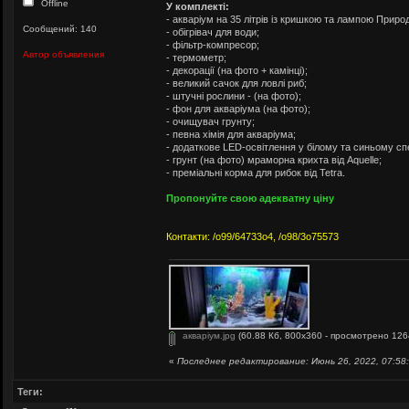
Offline
У комплекті:
- акваріум на 35 літрів із кришкою та лампою Приро
Сообщений: 140
- обігрівач для води;
- фільтр-компресор;
Автор объявления
- термометр;
- декорації (на фото + камінці);
- великий сачок для ловлі риб;
- штучні рослини - (на фото);
- фон для акваріума (на фото);
- очищувач грунту;
- певна хімія для акваріума;
- додаткове LED-освітлення у білому та синьому спе
- грунт (на фото) мраморна крихта від Aquelle;
- преміальні корма для рибок від Tetra.
Пропонуйте свою адекватну ціну
Контакти: /о99/64733о4, /о98/3о75573
акваріум.jpg
(60.88 Кб, 800x360 - просмотрено 126
«
Последнее редактирование: Июнь 26, 2022, 07:58:
Теги: