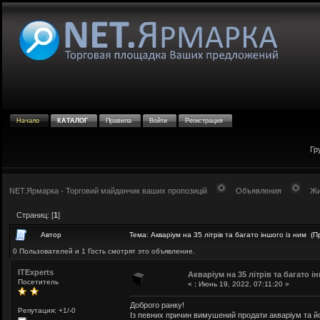
Начало
КАТАЛОГ
Правила
Войти
Регистрация
Гр
NET.Ярмарка - Торговий майданчик ваших пропозицій
Объявления
Жи
Страниц: [
1
]
Автор
Тема: Акваріум на 35 літрів та багато іншого із ним (
0 Пользователей и 1 Гость смотрят это объявление.
ITExperts
Акваріум на 35 літрів та багато і
Посетитель
«
:
Июнь 19, 2022, 07:11:20 »
Доброго ранку!
Репутация: +1/-0
Із певних причин вимушений продати акваріум та йо