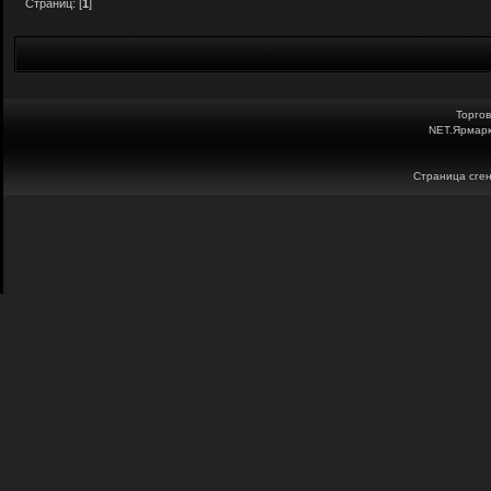
Страниц: [
1
]
Торго
NET.Ярмарк
Страница сген