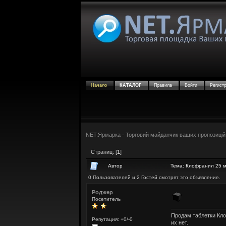
Начало
КАТАЛОГ
Правила
Войти
Регист
NET.Ярмарка - Торговий майданчик ваших пропозицій
Страниц: [
1
]
Автор
Тема: Клофранил 25 м
0 Пользователей и 2 Гостей смотрят это объявление.
Роджер
Посетитель
Продам таблетки Клоф
Репутация: +0/-0
их нет.