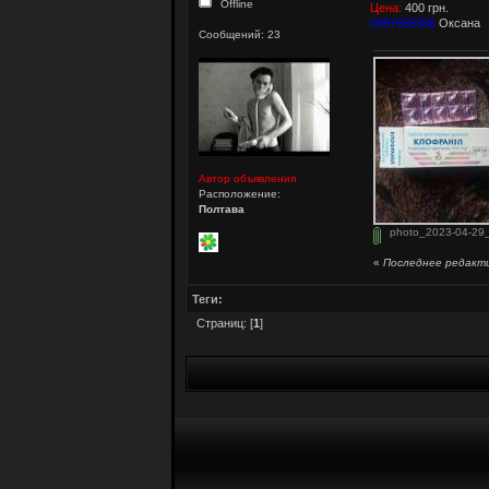
Offline
Цена:
400 грн.
0997669356
Оксана
Сообщений: 23
Автор объявления
Расположение:
Полтава
photo_2023-04-29_
«
Последнее редакти
Теги:
Страниц: [
1
]