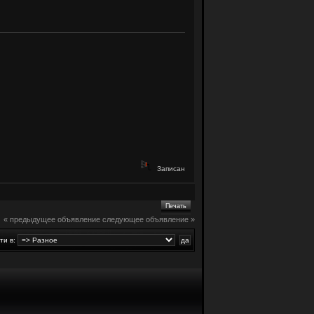
Записан
Печать
« предыдущее объявление
следующее объявление »
ти в: