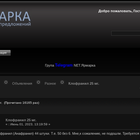
Добро пожаловать,
Гос
рация
Telegram
Група
NET.Ярмарка
Объявления
Разное
Клофранил 25 мг.
г. (Прочитано 16165 раз)
Клофранил 25 мг.
«
:
Июнь 01, 2023, 13:19:59 »
ранил (Анафранил) 44 штуки. Т.е. 50 без 6. Мне,к сожалению, не подошли. Требуется 