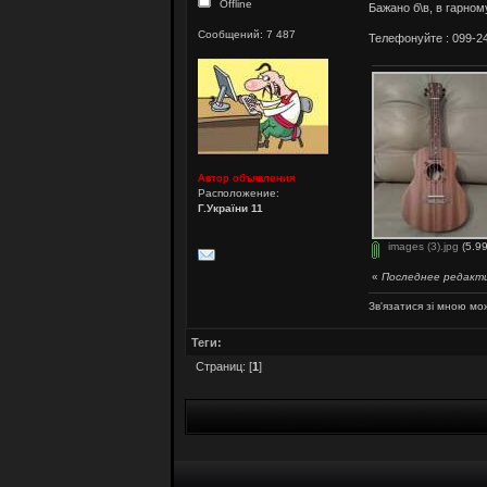
Offline
Бажано б\в, в гарному
Сообщений: 7 487
Телефонуйте : 099-2
Автор объявления
Расположение:
Г.України 11
images (3).jpg
(5.99
«
Последнее редактир
Зв'язатися зі мною мо
Теги:
Страниц: [
1
]