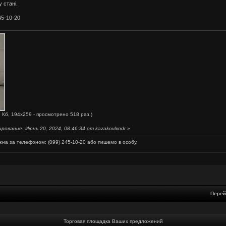
 стані.
45-10-20
 Кб, 194x259 - просмотрено 518 раз.)
ование: Июнь 20, 2024, 08:46:34 от kazakovlxndr
»
жна за телефоном: (099) 245-10-20 або пишемо в особу.
Перей
Торговая площадка Ваших предложений