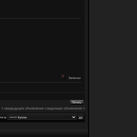
Записан
Печать
« предыдущее объявление
следующее объявление »
ти в: