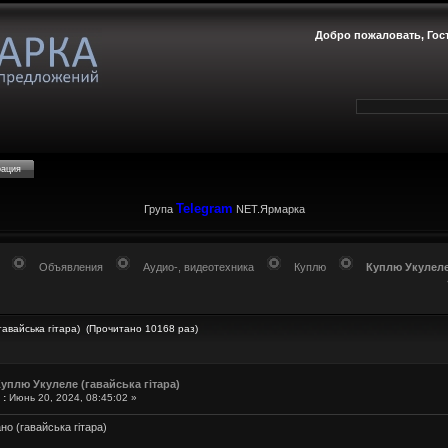
Добро пожаловать,
Гос
рация
Telegram
Група
NET.Ярмарка
Объявления
Аудио-, видеотехника
Куплю
Куплю Укулеле 
гавайська гітара) (Прочитано 10168 раз)
уплю Укулеле (гавайська гітара)
«
:
Июнь 20, 2024, 08:45:02 »
о (гавайська гітара)