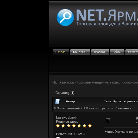
Начало
КАТАЛОГ
Правила
Войти
Регист
NET.Ярмарка - Торговий майданчик ваших пропозицій
Страниц: [
1
]
Автор
Тема: Куплю Укулеле (
0 Пользователей и 1 Гость смотрят это объявление.
kazakovlxndr
К
Родился здесь
Куплю Укулеле сопран
Репутация: +212/-3