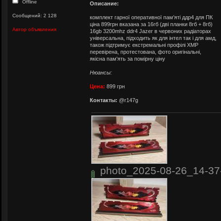
Offline
Описание:
Сообщений: 2 128
комплект гарної оперативної пам'яті ддр4 для ПК
ціна 899грн вказана за 16гб (дві планки 8гб + 8гб)
Автор объявления
16gb 3200mhz ddr4 Jazer в червоних радіаторах
універсальна, підходить як для інтел так і для амд,
також підтримує екстремальні профілі XMP
перевірена, протестована, фото оригінальні,
якісна пам'ять за помірну ціну
Нюансы:
Цена:
899 грн
Контакты:
@r147g
photo_2025-08-26_14-37-