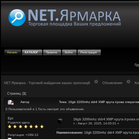
Начало
КАТАЛОГ
Правила
Войти
Регистрация
Гр
NET.Ярмарка - Торговий майданчик ваших пропозицій
Объявления
Ко
Страниц: [
1
]
Автор
Тема: 16gb 3200mhz ddr4 XMP крута ігрова оператив
0 Пользователей и 1 Гость смотрят это объявление.
Ept
16gb 3200mhz ddr4 XMP крута ігрова о
Родился здесь
«
:
Август 26, 2025, 14:05:01 »
Наименование:
16gb 3200mhz ddr4 XMP крута ігро
Репутация: +199/-12