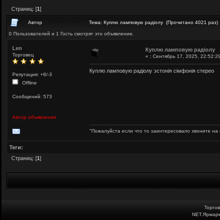
Страниц: [
1
]
Автор
Тема: Куплю ламповую радіолу (Прочитано 4021 раз)
0 Пользователей и 1 Гость смотрят это объявление.
Len
Куплю ламповую радіолу
Торговец
«
:
Сентябрь 17, 2025, 22:52:2
Куплю ламповую радіолу эстонія сімфонія стерео
Репутация: +8/-3
Offline
Сообщений: 573
Автор объявления
"Пожалуйста если что то заинтересовало звоните 
Теги:
Страниц: [
1
]
Торго
NET.Ярмарк