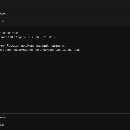
ович
рка.
: НОВОСТИ
твет #28 :
Апрель 05, 2026, 21:13:01 »
річчя Ярмарки, пофіксив, нарешті, поштовик.
ляються, повідомлення про оновлення доставляються.
ович
рка.