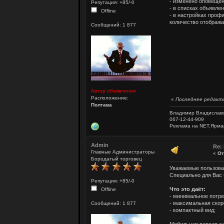
- изменено оповещен
Репутация: +85/-0
- в списках объявле
Offline
- в настройках проф
количество отобража
Сообщений: 1 877
Автор объявления
Расположение:
«
Последнее редакти
Полтава
Владимир Владислав
067-12-44-909
Реклама на NET.Ярма
Admin
Re:
Главные Администраторы
«
От
Бородатый торговец
Уважаемые пользов
Специально для Вас
Репутация: +85/-0
Что это даёт:
Offline
- минимальное потре
- максимальная скор
Сообщений: 1 877
- компактный вид;