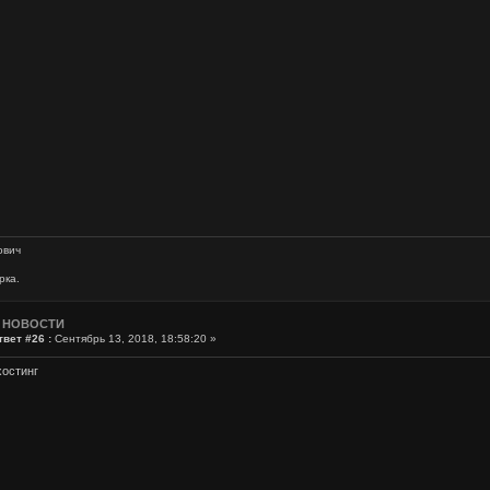
ович
рка.
: НОВОСТИ
твет #26 :
Сентябрь 13, 2018, 18:58:20 »
хостинг