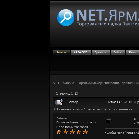
Начало
КАТАЛОГ
Правила
Войти
Регист
NET.Ярмарка - Торговий майданчик ваших пропозицій
Страниц:
1
[
2
]
Автор
Тема: НОВОСТИ (Пр
0 Пользователей и 1 Гость смотрят это объявление.
Admin
Re
Главные Администраторы
«
О
Бородатый торговец
- добавлена "Карта с