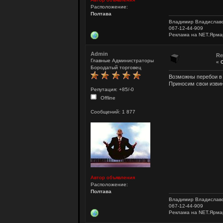
Расположение:
Полтава
Владимир Владислав
067-12-44-909
Реклама на NET.Ярма
Admin
R
Главные Администраторы
«
Бородатый торговец
Возможны перебои в 
Приносим свои извин
Репутация: +85/-0
Offline
Сообщений: 1 877
Автор объявления
Расположение:
Полтава
Владимир Владислав
067-12-44-909
Реклама на NET.Ярма