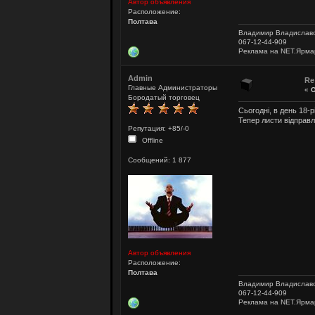
Автор объявления
Расположение:
Полтава
Владимир Владислав
067-12-44-909
Реклама на NET.Ярма
Admin
Re
Главные Администраторы
«
О
Бородатый торговец
Сьогодні, в день 18-
Тепер листи відправ
Репутация: +85/-0
Offline
Сообщений: 1 877
Автор объявления
Расположение:
Полтава
Владимир Владислав
067-12-44-909
Реклама на NET.Ярма