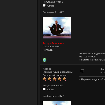
Репутация: +85/-0
Offline
Сообщений: 1 877
Автор объявления
Расположение:
Полтава
Владимир Владислав
067-12-44-909
Реклама на NET.Ярма
Admin
Re
Главные Администраторы
«
О
Бородатый торговец
- Переезд на другой 
Репутация: +85/-0
Offline
Сообщений: 1 877