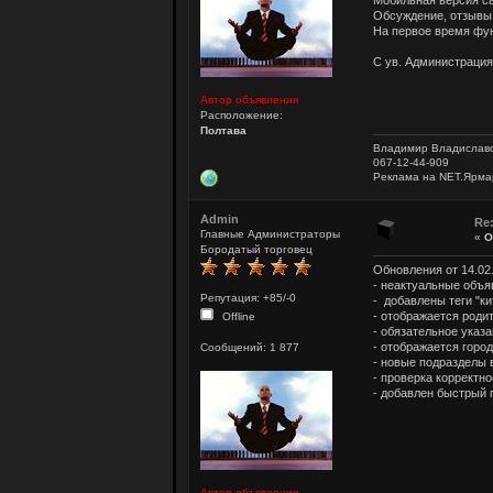
Мобильная версия са
Обсуждение, отзывы
На первое время фун
С ув. Администраци
Автор объявления
Расположение:
Полтава
Владимир Владислав
067-12-44-909
Реклама на NET.Ярма
Admin
Re
Главные Администраторы
«
О
Бородатый торговец
Обновления от 14.02
- неактуальные объя
Репутация: +85/-0
- добавлены теги "к
- отображается роди
Offline
- обязательное указ
- отображается горо
Сообщений: 1 877
- новые подразделы 
- проверка корректно
- добавлен быстрый п
Автор объявления