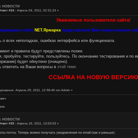
e: НОВОСТИ
Ответ #24 :
Апрель 04, 2011, 02:31:24 »
Уважаемые пользователи сайта!
 годовщины сайта
NET.Ярмарка
представляем Вам новую версию сайт
 о всех неполадках, ошибках интерфейса или функционала.
амент и правила будут представлены позже.
ся, пробуйте, тестируйте, пользуйтесь. По окончанию тестирования и по
ржание) будет обнулено (очищено).
ь ответить на Ваши вопросы в
этой теме.
ССЫЛКА НА НОВУЮ ВЕРСИ
рование: Апрель 05, 2011, 12:58:46 от Admin
»
ович
рка.
e: НОВОСТИ
Ответ #25 :
Апрель 16, 2011, 13:03:03 »
оты почты. Теперь можно получать уведомления по email (как и раньше).