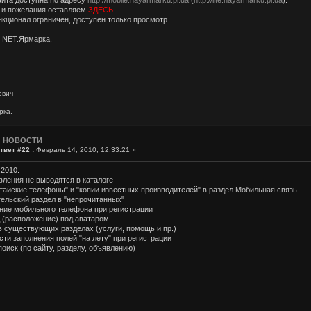
йта доступна по адресу
http://mobile.nayarmarku.pl.ua
(
http://lite.nayarmarku.pl.ua
).
 и пожелания оставляем
ЗДЕСЬ
.
кционал ограничен, доступен только просмотр.
я NET.Ярмарка.
ович
рка.
: НОВОСТИ
твет #22 :
Февраль 14, 2010, 12:33:21 »
.2010:
вления не выводятся в каталоге
итайские телефоны" и "копии известных производителей" в раздел Мобильная связь
тельский раздел в "непрочитанных"
ание мобильного телефона при регистрации
д (расположение) под аватаром
в существующих разделах (услуги, помощь и пр.)
сти заполнения полей "на лету" при регистрации
оиск (по сайту, разделу, объявлению)