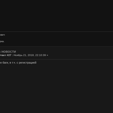
ович
рка.
: НОВОСТИ
твет #27 :
Ноябрь 21, 2018, 22:10:39 »
 баги, в т.ч. с регистрацией