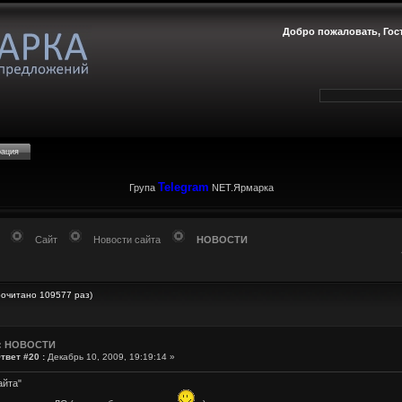
Добро пожаловать,
Гос
рация
Telegram
Група
NET.Ярмарка
Сайт
Новости сайта
НОВОСТИ
очитано 109577 раз)
: НОВОСТИ
твет #20 :
Декабрь 10, 2009, 19:19:14 »
айта"