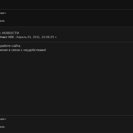
ович
рка.
e: НОВОСТИ
Ответ #23 :
Апрель 01, 2011, 10:09:25 »
работе сайта.
ения в связи с неудобствами!
ович
рка.