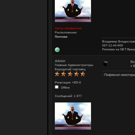
Автор объявления
Расположение:
Полтава
Владимир Владислав
067-12-44-909
Реклама на NET.Ярма
Admin
Re
Главные Администраторы
«
О
Бородатый торговец
- Пофиксил некоторые
Репутация: +85/-0
Offline
Сообщений: 1 877