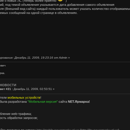
ие о новых ЛС (теперь более приятно
)
ний, под темой объявления указывается дата добавления самого объявления
иля (Внешний вид сайта) каждый пользователь может указать количество отображаемых
емых сообщений на одной странице в объявлениях.
рование: Декабрь 11, 2009, 19:23:16 от Admin
»
ович
рка.
 НОВОСТИ
вет #21 :
Декабрь 11, 2009, 02:53:51 »
атели
мобильных устройств
!
 была разработана
"Мобильная версия"
сайта
NET.Ярмарка!
бление web-трафика;
ость обработки запросов;