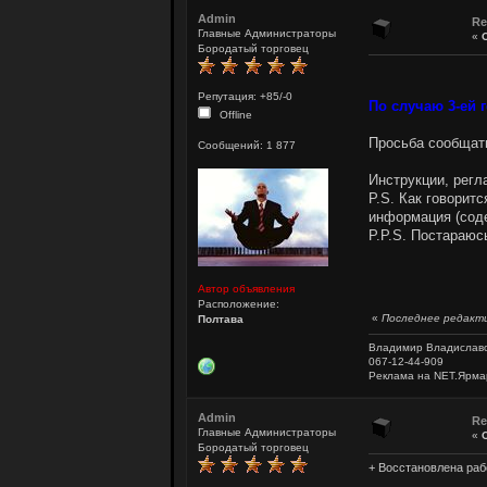
Admin
R
Главные Администраторы
«
Бородатый торговец
Репутация: +85/-0
По случаю 3-ей
Offline
Просьба сообщать
Сообщений: 1 877
Инструкции, регл
P.S. Как говорит
информация (соде
P.P.S. Постараюс
Автор объявления
Расположение:
«
Последнее редакти
Полтава
Владимир Владислав
067-12-44-909
Реклама на NET.Ярма
Admin
R
Главные Администраторы
«
Бородатый торговец
+ Восстановлена раб