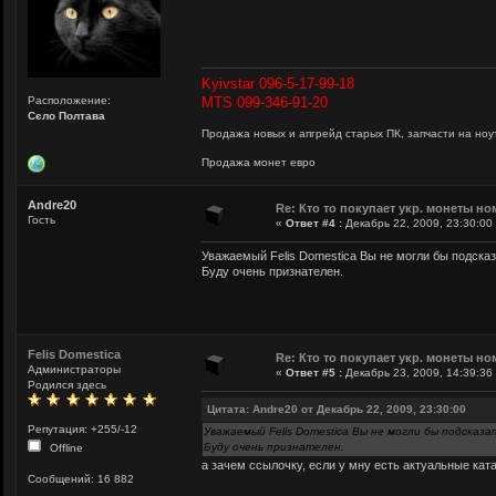
Kyivstar 096-5-17-99-18
Расположение:
MTS 099-346-91-20
Сєло Полтава
Продажа новых и апгрейд старых ПК, запчасти на ноут
Продажа монет евро
Andre20
Re: Кто то покупает укр. монеты но
Гость
«
Ответ #4 :
Декабрь 22, 2009, 23:30:00
Уважаемый Felis Domestica Вы не могли бы подска
Буду очень признателен.
Felis Domestica
Re: Кто то покупает укр. монеты но
Администраторы
«
Ответ #5 :
Декабрь 23, 2009, 14:39:36
Родился здесь
Цитата: Andre20 от Декабрь 22, 2009, 23:30:00
Репутация: +255/-12
Уважаемый Felis Domestica Вы не могли бы подсказ
Буду очень признателен.
Offline
а зачем ссылочку, если у мну есть актуальные кат
Сообщений: 16 882