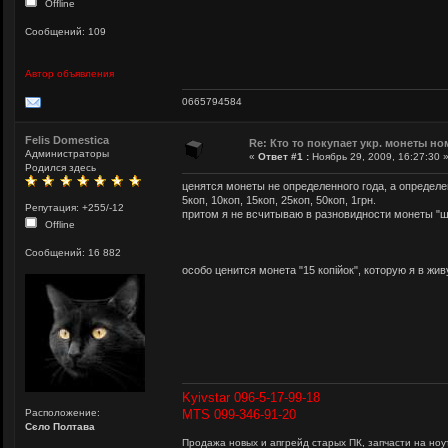
Offline
Сообщений: 109
Автор объявления
0665794584
Felis Domestica
Re: Кто то покупает укр. монеты но
Администраторы
«
Ответ #1 :
Ноябрь 29, 2009, 16:27:30 
Родился здесь
ценятся монеты не определенного года, а определе
5коп, 10коп, 15коп, 25коп, 50коп, 1грн.
Репутация: +255/-12
притом я не всчитываю в разновидности монеты "шаг
Offline
Сообщений: 16 882
особо ценится монета "15 копійок", которую я в жив
Kyivstar 096-5-17-99-18
Расположение:
MTS 099-346-91-20
Сєло Полтава
Продажа новых и апгрейд старых ПК, запчасти на ноут