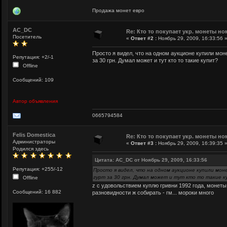
Продажа монет евро
AC_DC
Re: Кто то покупает укр. монеты но
Посетитель
«
Ответ #2 :
Ноябрь 29, 2009, 16:33:56 
Просто я видел, что на одном аукционе купили монету
Репутация: +2/-1
за 30 грн. Думал может и тут кто то такие купит?
Offline
Сообщений: 109
Автор объявления
0665794584
Felis Domestica
Re: Кто то покупает укр. монеты но
Администраторы
«
Ответ #3 :
Ноябрь 29, 2009, 16:39:35 
Родился здесь
Цитата: AC_DC от Ноябрь 29, 2009, 16:33:56
Репутация: +255/-12
Просто я видел, что на одном аукционе купили монету
гурт за 30 грн. Думал может и тут кто то такие 
Offline
z с удовольствием куплю гривни 1992 года, монеты 1
Сообщений: 16 882
разновидности ж собирать - гм... мороки много