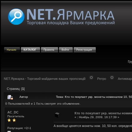
Начало
КАТАЛОГ
Правила
Войти
Регистрация
Гр
NET.Ярмарка - Торговий майданчик ваших пропозицій
Ретро
Антиквар
Страниц: [
1
]
Автор
Тема: Кто то покупает укр. монеты номиналом 10, 5
0 Пользователей и 1 Гость смотрят это объявление.
AC_DC
Кто то покупает укр. монеты номин
Посетитель
«
:
Ноябрь 29, 2009, 16:17:39 »
А вообще ценятся монеты ном. 10, 50 коп. определ
Репутация: +2/-1