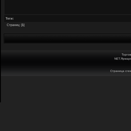
Теги:
Страниц: [
1
]
Торго
NET.Ярмарк
Страница сген