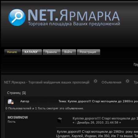
Начало
КАТАЛОГ
Правила
Войти
Регистрация
Гр
NET.Ярмарка - Торговий майданчик ваших пропозицій
Объявления
Тр
Страниц: [
1
]
Автор
Тема: Куплю дорого!!! Старі мотоцикли до 1960го ро
0 Пользователей и 1 Гость смотрят это объявление.
MOSWINOW
Куплю дорого!!! Старі мотоцикли до 1
Гость
«
:
Декабрь 26, 2010, 21:44:58 »
Куплю дорого!!! Старі мотоцикли до 1960го року ви
Цундапп, Харлей, Индиан, Иж 350, Иж 7 та іншші. Те