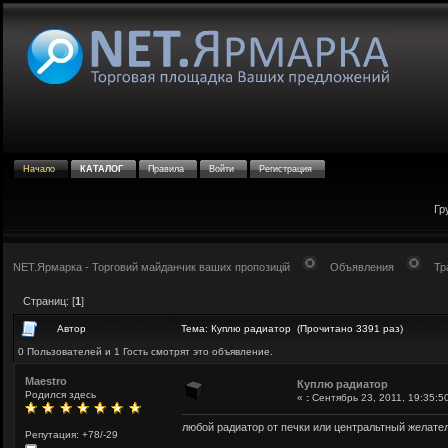
Начало
КАТАЛОГ
Правила
Войти
Регистрация
Гр
NET.Ярмарка - Торговий майданчик ваших пропозицій
Объявления
Тр
Страниц: [
1
]
Автор
Тема: Куплю радиатор (Прочитано 3391 раз)
0 Пользователей и 1 Гость смотрят это объявление.
Maestro
Куплю радиатор
Родился здесь
«
:
Сентябрь 23, 2011, 19:35:5
любой радиатор от печки или центральтный желате
Репутация: +78/-29