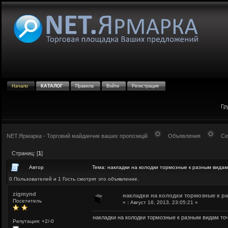
Начало
КАТАЛОГ
Правила
Войти
Регистрация
Гр
NET.Ярмарка - Торговий майданчик ваших пропозицій
Объявления
Се
Страниц: [
1
]
Автор
Тема: накладки на колодки тормозные к разным видам
0 Пользователей и 1 Гость смотрят это объявление.
zigmynd
накладки на колодки тормозные к р
Посетитель
«
:
Август 16, 2013, 23:05:21 »
накладки на колодки тормозные к разным видам то
Репутация: +2/-0