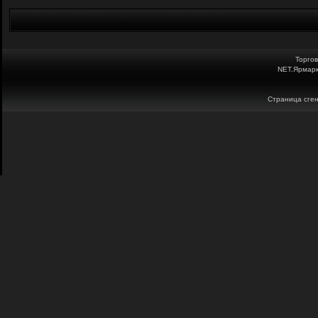
Торго
NET.Ярмарк
Страница сген