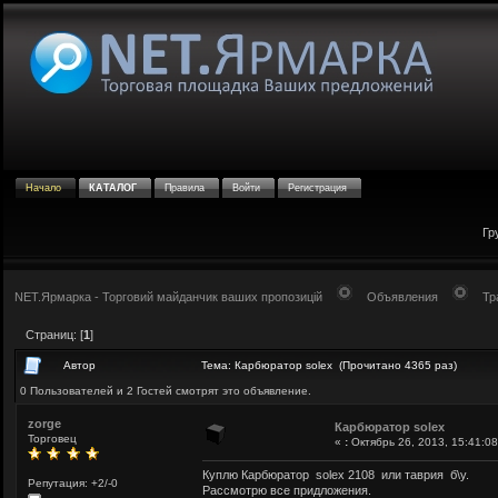
Начало
КАТАЛОГ
Правила
Войти
Регистрация
Гр
NET.Ярмарка - Торговий майданчик ваших пропозицій
Объявления
Тр
Страниц: [
1
]
Автор
Тема: Карбюратор solex (Прочитано 4365 раз)
0 Пользователей и 2 Гостей смотрят это объявление.
zorge
Карбюратор solex
Торговец
«
:
Октябрь 26, 2013, 15:41:08
Куплю Карбюратор solex 2108 или таврия б\у.
Репутация: +2/-0
Рассмотрю все придложения.