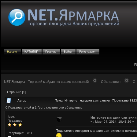
Начало
КАТАЛОГ
Правила
Войти
Регистрация
Гр
NET.Ярмарка - Торговий майданчик ваших пропозицій
Объявления
Ст
Страниц: [
1
]
Автор
Тема: Интернет магазин сантехники (Прочитано 8823
0 Пользователей и 1 Гость смотрят это объявление.
Igor.
Интернет магазин сантехни
Продавец
«
:
Март 04, 2014, 18:43:26 »
Подскажите интернет магазин сантехники в полтав
Репутация: +0/-1