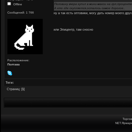
Половину вчера купил в мини-макси на грл,проценто
Offline
А кто где скупляется,осталось самое дорогое..
Сообщений: 1 766
ну а так есть оптовики, могу дать номер моего дру
или Эпицентр, там сносно
Расположение:
Полтава
Теги:
Страниц: [
1
]
Торго
NET.Ярмарк