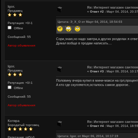
Igor.
Re: Интернет магазин сантех
Продавец
«
Ответ #2 :
Март 04, 2014, 20:37
Цитата: Э_Х_О от Март 04, 2014, 18:54:03
Репутация: +0/-1
Offline
Сообщений: 55
Сори,знаю,но надо завтра,а других розделах я отв
Думал вобще в продам написать....
Автор объявления
Igor.
Re: Интернет магазин сантех
Продавец
«
Ответ #3 :
Март 06, 2014, 10:17
Половину вчера купил в мини-макси на грл,процент
Репутация: +0/-1
А кто где скупляется,осталось самое дорогое..
Offline
Сообщений: 55
Автор объявления
Котяра
Re: Интернет магазин сантех
Бородатый торговец
«
Ответ #4 :
Март 06, 2014, 18:55
Цитата: Igor. от Март 06, 2014, 10:17:19
Репутация: +45/-0