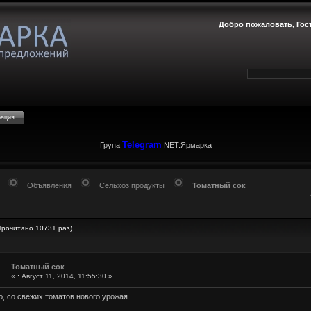
Добро пожаловать,
Гос
рация
Telegram
Група
NET.Ярмарка
Объявления
Сельхоз продукты
Томатный сок
Прочитано 10731 раз)
Томатный сок
«
:
Август 11, 2014, 11:55:30 »
о, со свежих томатов нового урожая