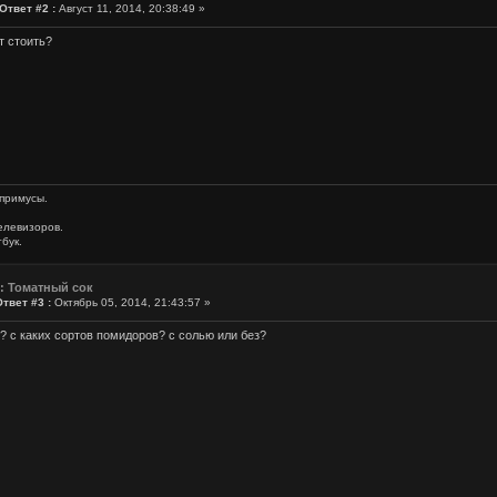
Ответ #2 :
Август 11, 2014, 20:38:49 »
т стоить?
 примусы.
елевизоров.
бук.
: Томатный сок
Ответ #3 :
Октябрь 05, 2014, 21:43:57 »
ь? с каких сортов помидоров? с солью или без?