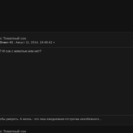
e: Томатный сок
Ответ #1 :
Август 11, 2014, 18:48:42 »
? И сок с мякотью или нет?
обы умереть. А жизнь - это лиш ежедневная отстрочка неизбежного...
e: Томатный сок