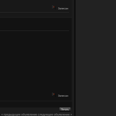
Записан
Записан
Печать
« предыдущее объявление
следующее объявление »