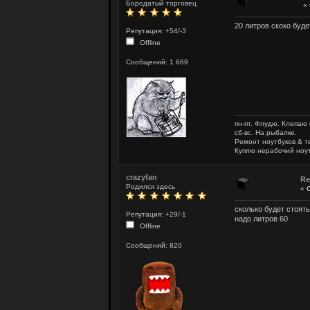
Бородатый торговец
«
20 литров скоко буде
Репутация: +54/-3
Offline
Сообщений: 1 669
пн-пт. Флудю. Клепаю
сб-вс. На рыбалке.
Ремонт ноутбуков & т
Куплю нерабочий ноут
crazyfan
Re
Родился здесь
«
сколько будет стоят
Репутация: +29/-1
надо литров 60
Offline
Сообщений: 820