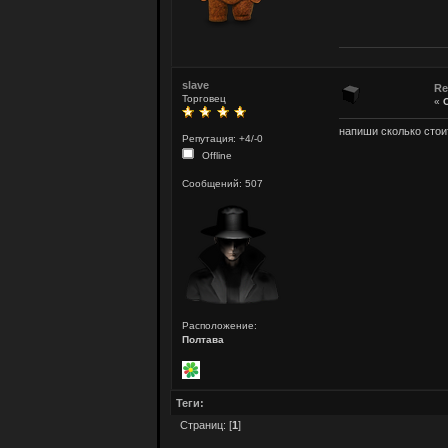
slave
Re
Торговец
«
напиши сколько стои
Репутация: +4/-0
Offline
Сообщений: 507
Расположение:
Полтава
Теги:
Страниц: [
1
]