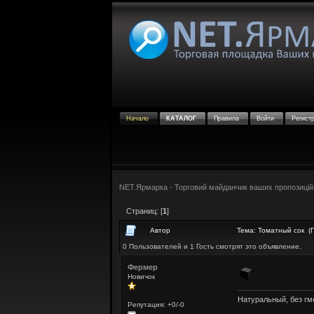
Начало
КАТАЛОГ
Правила
Войти
Регист
NET.Ярмарка - Торговий майданчик ваших пропозицій
Страниц: [
1
]
Автор
Тема: Томатный сок (
0 Пользователей и 1 Гость смотрят это объявление.
Фермер
Новичок
Натуральный, без гм
Репутация: +0/-0