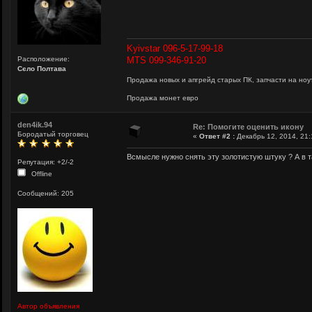
Kyivstar 096-5-17-99-18
Расположение:
MTS 099-346-91-20
Сєло Полтава
Продажа новых и апгрейд старых ПК, запчасти на ноут
Продажа монет евро
den4ik.94
Re: Помогите оценить икону
Бородатый торговец
«
Ответ #2 :
Декабрь 12, 2014, 21:
Всмысле нужно снять эту золотистую штуку ? А в 
Репутация: +2/-2
Offline
Сообщений: 205
Автор объявления