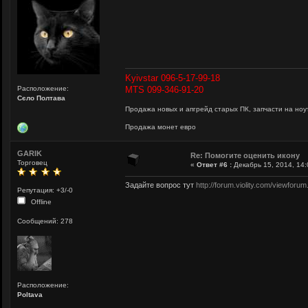
Kyivstar 096-5-17-99-18
Расположение:
MTS 099-346-91-20
Сєло Полтава
Продажа новых и апгрейд старых ПК, запчасти на ноут
Продажа монет евро
GARIK
Re: Помогите оценить икону
Торговец
«
Ответ #6 :
Декабрь 15, 2014, 14:
Задайте вопрос тут
http://forum.violity.com/viewforu
Репутация: +3/-0
Offline
Сообщений: 278
Расположение:
Poltava