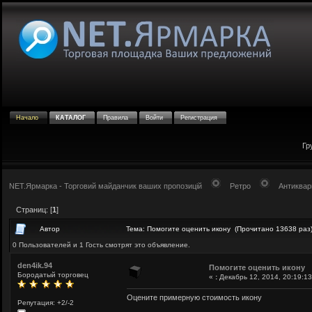
Начало
КАТАЛОГ
Правила
Войти
Регистрация
Гр
NET.Ярмарка - Торговий майданчик ваших пропозицій
Ретро
Антиквар
Страниц: [
1
]
Автор
Тема: Помогите оценить икону (Прочитано 13638 раз
0 Пользователей и 1 Гость смотрят это объявление.
den4ik.94
Помогите оценить икону
Бородатый торговец
«
:
Декабрь 12, 2014, 20:19:13
Оцените примерную стоимость икону
Репутация: +2/-2