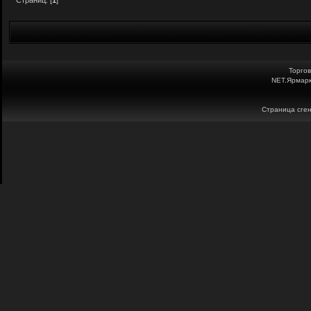
Страниц: [
1
]
Торго
NET.Ярмарк
Страница сген