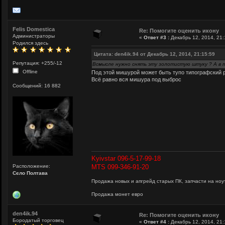
Felis Domestica
Re: Помогите оценить икону
Администраторы
«
Ответ #3 :
Декабрь 12, 2014, 21:
Родился здесь
Цитата: den4ik.94 от Декабрь 12, 2014, 21:15:59
Репутация: +255/-12
Всмысле нужно снять эту золотистую штуку ? А в 
Offline
Под этой мишурой может быть тупо типографский рис
Всё равно вся мишура под выброс
Сообщений: 16 882
Kyivstar 096-5-17-99-18
Расположение:
MTS 099-346-91-20
Сєло Полтава
Продажа новых и апгрейд старых ПК, запчасти на ноут
Продажа монет евро
den4ik.94
Re: Помогите оценить икону
Бородатый торговец
«
Ответ #4 :
Декабрь 12, 2014, 21: