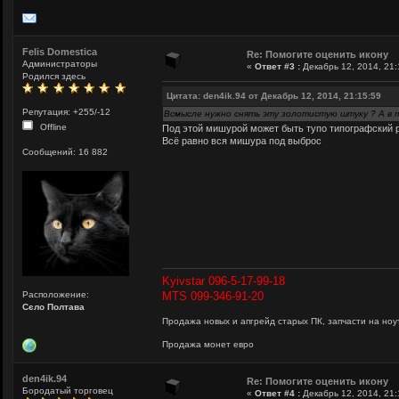
Felis Domestica
Re: Помогите оценить икону
Администраторы
«
Ответ #3 :
Декабрь 12, 2014, 21:
Родился здесь
Цитата: den4ik.94 от Декабрь 12, 2014, 21:15:59
Репутация: +255/-12
Всмысле нужно снять эту золотистую штуку ? А в 
Offline
Под этой мишурой может быть тупо типографский рис
Всё равно вся мишура под выброс
Сообщений: 16 882
Kyivstar 096-5-17-99-18
Расположение:
MTS 099-346-91-20
Сєло Полтава
Продажа новых и апгрейд старых ПК, запчасти на ноут
Продажа монет евро
den4ik.94
Re: Помогите оценить икону
Бородатый торговец
«
Ответ #4 :
Декабрь 12, 2014, 21: