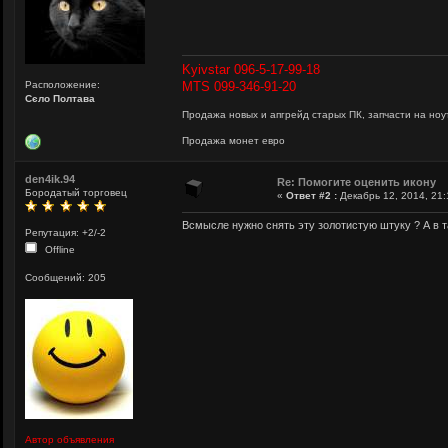
Kyivstar 096-5-17-99-18
Расположение:
MTS 099-346-91-20
Сєло Полтава
Продажа новых и апгрейд старых ПК, запчасти на ноут
Продажа монет евро
den4ik.94
Re: Помогите оценить икону
Бородатый торговец
«
Ответ #2 :
Декабрь 12, 2014, 21:
Всмысле нужно снять эту золотистую штуку ? А в 
Репутация: +2/-2
Offline
Сообщений: 205
Автор объявления