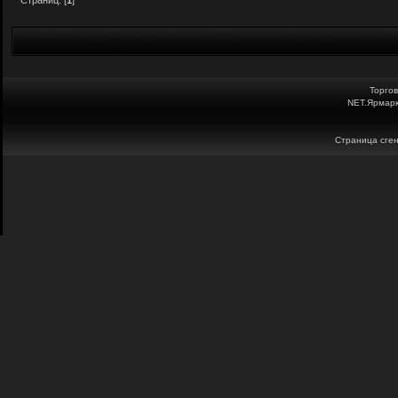
Страниц: [
1
]
Торго
NET.Ярмарк
Страница сген