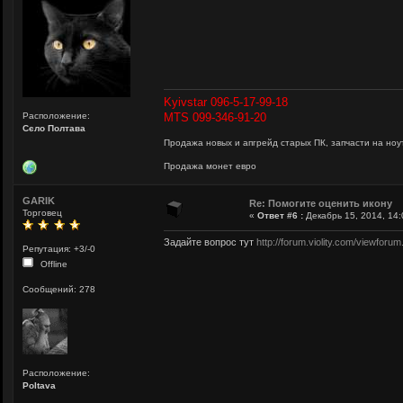
Kyivstar 096-5-17-99-18
Расположение:
MTS 099-346-91-20
Сєло Полтава
Продажа новых и апгрейд старых ПК, запчасти на ноут
Продажа монет евро
GARIK
Re: Помогите оценить икону
Торговец
«
Ответ #6 :
Декабрь 15, 2014, 14:
Задайте вопрос тут
http://forum.violity.com/viewforu
Репутация: +3/-0
Offline
Сообщений: 278
Расположение:
Poltava