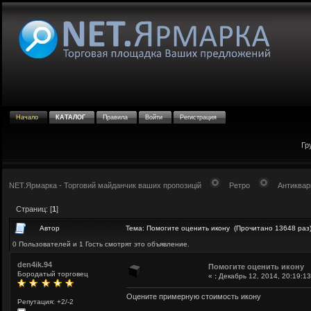
Начало
КАТАЛОГ
Правила
Войти
Регистрация
Гр
NET.Ярмарка - Торговий майданчик ваших пропозицій
Ретро
Антиквар
Страниц: [
1
]
Автор
Тема: Помогите оценить икону (Прочитано 13648 раз
0 Пользователей и 1 Гость смотрят это объявление.
den4ik.94
Помогите оценить икону
Бородатый торговец
«
:
Декабрь 12, 2014, 20:19:13
Оцените примерную стоимость икону
Репутация: +2/-2