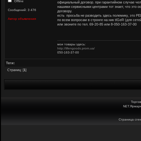
Offline
официальный договор. при гарантийном случае чел
нашими сервисными центрами тот знает, что это оо
Сообщений: 3 476
договору.
есть просьба не разводить здесь полемику, это 
Автор объявления
по всем вопросам в стронге на ник tIGeR (для сете
или звоните по тел. 69-20-85 или 8-050-163-37-00
мои товары здесь:
http://lifengoods.prom.ua/
050-163-37-00
Теги:
Страниц: [
1
]
Торго
NET.Ярмарк
Страница сген