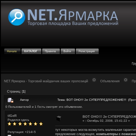
Начало
КАТАЛОГ
Правила
Войти
Регистрация
Гр
NET.Ярмарка - Торговий майданчик ваших пропозицій
Объявления
Пр
Страниц: [
1
]
Автор
Тема: ВОТ ОНО!!! 2е СУПЕРПРЕДЛОЖЕНИЕ!!! (Проч
0 Пользователей и 1 Гость смотрят это объявление.
tIGeR
ВОТ ОНО!!! 2е СУПЕРПРЕДЛОЖ
Родился здесь
«
:
Октябрь 02, 2008, 15:41:22 »
тут некоторых могла возмутить маленькая гаранти
Репутация: +214/-5
предложение следующее,
компьютеры с пожизне