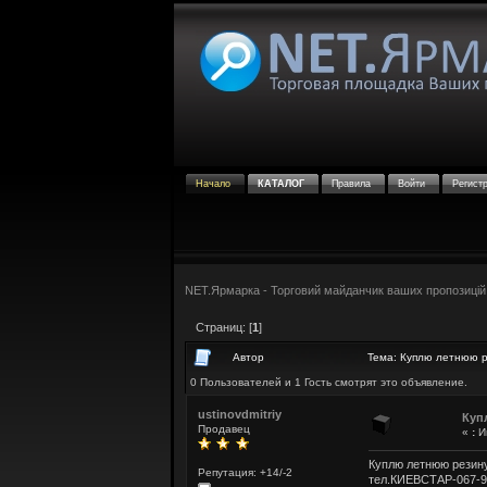
Начало
КАТАЛОГ
Правила
Войти
Регист
NET.Ярмарка - Торговий майданчик ваших пропозицій
Страниц: [
1
]
Автор
Тема: Куплю летнюю р
0 Пользователей и 1 Гость смотрят это объявление.
ustinovdmitriy
Куп
Продавец
«
:
Ию
Куплю летнюю резину
Репутация: +14/-2
тел.КИЕВСТАР-067-9