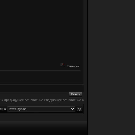
Записан
Печать
« предыдущее объявление
следующее объявление »
ти в: