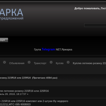
Добро пожаловать,
Гос
рация
Telegram
Група
NET.Ярмарка
Объявления
Транспорт
Куплю
Куплю летнюю резину 21
езину 215R16 или 225R16 (Прочитано 4094 раз)
лю летнюю резину 215R16 или 225R16
ль 28, 2016, 18:17:57 »
 215R16 или 225R16 комплект или 2-штуки б\у недорого
112211,МТС-095-9008003