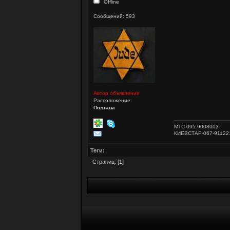
Offline
Сообщений: 593
Автор объявления
Расположение:
Полтава
МТС-095-9008003
КИЕВСТАР-067-91122
Теги:
Страниц: [
1
]