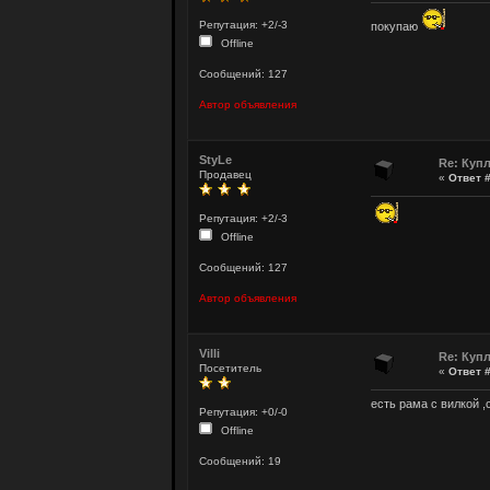
Репутация: +2/-3
покупаю
Offline
Сообщений: 127
Автор объявления
StyLe
Re: Куп
Продавец
«
Ответ #
Репутация: +2/-3
Offline
Сообщений: 127
Автор объявления
Villi
Re: Куп
Посетитель
«
Ответ #
есть рама с вилкой 
Репутация: +0/-0
Offline
Сообщений: 19