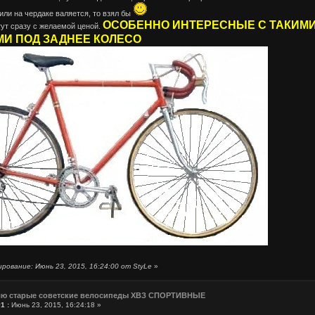
 или на чердаке валяется, то взял бы
ОСОБЕННО ИНТЕРЕСНЫЕ С ТАКИМ
тут сразу с желаемой ценой.
И ПОД ЗАДНЕЕ КОЛЕСО
рование: Июнь 23, 2015, 16:24:00 от StyLe
»
лю старые советские велосипеды ХВЗ СПОРТИВНЫЕ
1 :
Июнь 23, 2015, 16:24:18 »