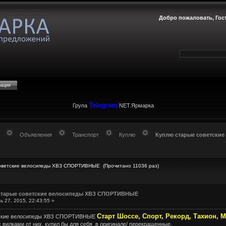
Добро пожаловать,
Гос
рация
Telegram
Група
NET.Ярмарка
Объявления
Транспорт
Куплю
Куплю старые советски
советские велосипеды ХВЗ СПОРТИВНЫЕ (Прочитано 11036 раз)
старые советские велосипеды ХВЗ СПОРТИВНЫЕ
 27, 2015, 22:43:55 »
Старт Шоссе, Спорт, Рекорд, Тахион, М
тские велосипеды ХВЗ СПОРТИВНЫЕ
 вилками от них, купил бы для себя ,в оригинале/ перекрашенные.