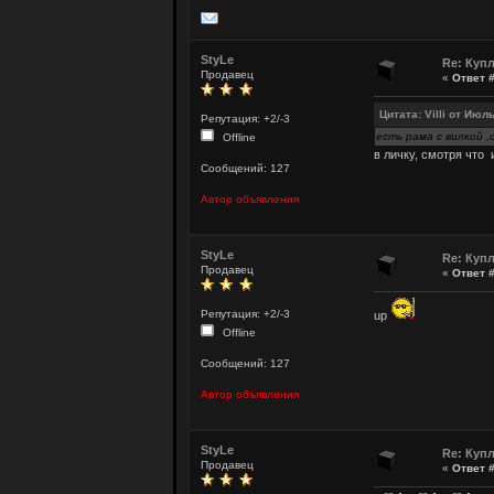
StyLe
Re: Куп
Продавец
«
Ответ #
Цитата: Villi от Июль
Репутация: +2/-3
есть рама с вилкой ,
Offline
в личку, смотря что 
Сообщений: 127
Автор объявления
StyLe
Re: Куп
Продавец
«
Ответ #
Репутация: +2/-3
up
Offline
Сообщений: 127
Автор объявления
StyLe
Re: Куп
Продавец
«
Ответ #