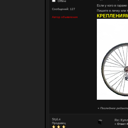
Offline
Если у кого в гараже
Сообщений: 127
Пишите в личку или 
КРЕПЛЕНИЯМ
Автор объявления
«
Последнее редакти
StyLe
Re: Куп
Продавец
«
Ответ #