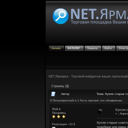
Начало
КАТАЛОГ
Правила
Войти
Регист
NET.Ярмарка - Торговий майданчик ваших пропозицій
Страниц: [
1
]
Автор
Тема: Куплю старые 
0 Пользователей и 1 Гость смотрят это объявление.
StyLe
Куплю 
Продавец
«
:
Апрель
Куплю старые сове
Репутация: +2/-3
подобные или рамы с