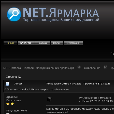
Начало
КАТАЛОГ
Правила
Войти
Регистрация
Гр
NET.Ярмарка - Торговий майданчик ваших пропозицій
Объявления
Тр
Страниц: [
1
]
Автор
Тема: куплю мотор к муравю (Прочитано 3753 раз)
0 Пользователей и 1 Гость смотрят это объявление.
djzakdell
куплю мотор к муравю
Посетитель
«
:
Июнь 27, 2015, 13:53:43 
куплю мотор к моторолеру муравей желательно в сб
Репутация: +0/-0
звоните пишите!