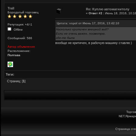
Trall
Re: Куплю автомагнитолу
Бородатый торговец
«
Ответ #2 :
Июнь 18, 2016, 10:18
Цитата: vspol от Июнь 17, 2016, 13:42:10
Репутация: +4/-1
Насколько критичен внешний вид?
Offline
Если не очень важен, посмотрю,
где-то была
Сообщений: 586
вообще не критичен, в рабочую машину ставлю )
Автор объявления
Расположение:
Полтава
Теги:
Страниц: [
1
]
Торго
NET.Ярмарк
Страница сген