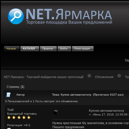
Начало
КАТАЛОГ
Правила
Войти
Регистрация
Гр
NET.Ярмарка - Торговий майданчик ваших пропозицій
Объявления
Тр
Страниц: [
1
]
Автор
Тема: Куплю автомагнитолу (Прочитано 6107 раз)
0 Пользователей и 1 Гость смотрят это объявление.
Trall
Куплю автомагнитолу
Бородатый торговец
«
:
Июнь 17, 2016, 12:55:06 
Нужна простенькая б/у магнитолка, в основном слу
Репутация: +4/-1
Пишите предложения.