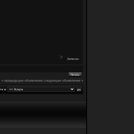
Записан
Печать
« предыдущее объявление
следующее объявление »
ти в: