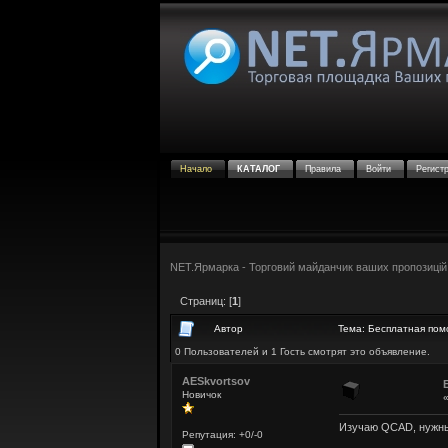
Начало
КАТАЛОГ
Правила
Войти
Регист
NET.Ярмарка - Торговий майданчик ваших пропозицій
Страниц: [
1
]
Автор
Тема: Бесплатная пом
0 Пользователей и 1 Гость смотрят это объявление.
AESkvortsov
Новичок
Изучаю QCAD, нужны 
Репутация: +0/-0