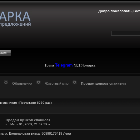
Добро пожаловать,
Гос
рация
Telegram
Група
NET.Ярмарка
Объявления
Животный мир
Продам щенков спаниеля
в спаниеля (Прочитано 6269 раз)
Продам щенков спаниеля
«
:
Март 01, 2009, 21:09:39 »
еля. Внеплановая вязка. 80999173419 Лена