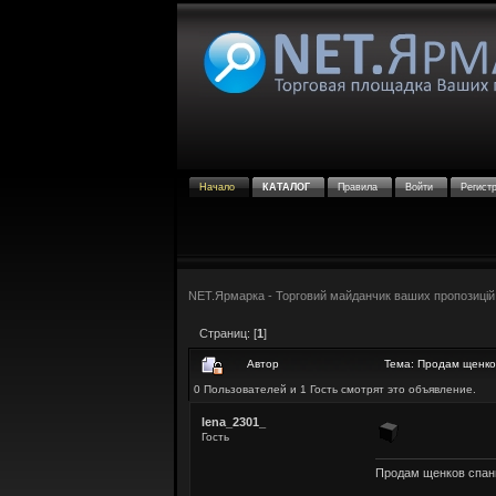
Начало
КАТАЛОГ
Правила
Войти
Регист
NET.Ярмарка - Торговий майданчик ваших пропозицій
Страниц: [
1
]
Автор
Тема: Продам щенко
0 Пользователей и 1 Гость смотрят это объявление.
lena_2301_
Гость
Продам щенков спани