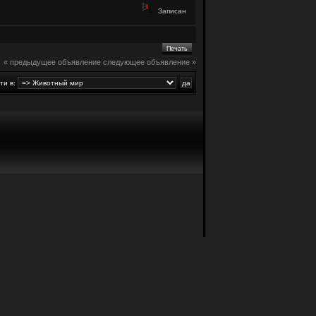
Записан
Печать
« предыдущее объявление
следующее объявление »
ти в: