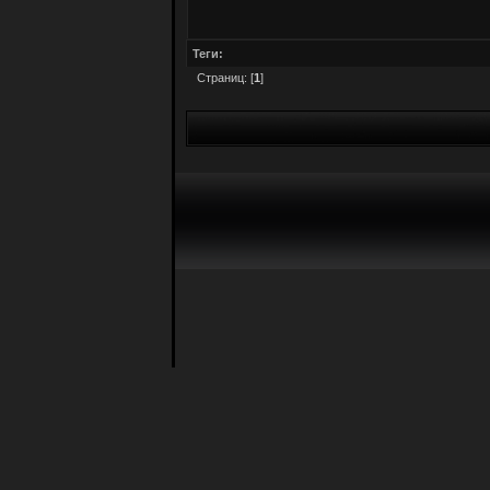
Теги:
Страниц: [
1
]