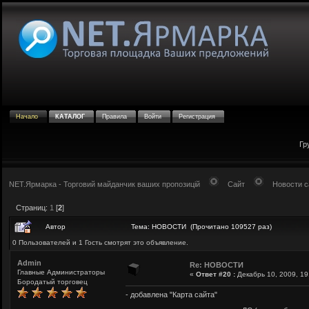
Начало
КАТАЛОГ
Правила
Войти
Регистрация
Гр
NET.Ярмарка - Торговий майданчик ваших пропозицій
Сайт
Новости с
Страниц:
1
[
2
]
Автор
Тема: НОВОСТИ (Прочитано 109527 раз)
0 Пользователей и 1 Гость смотрят это объявление.
Admin
Re: НОВОСТИ
Главные Администраторы
«
Ответ #20 :
Декабрь 10, 2009, 19
Бородатый торговец
- добавлена "Карта сайта"