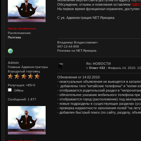
Мобильная версия сайта доступна по адресу
http:/
Обсуждение, отзывы и пожелания оставляем
ЗДЕС
На первое время функционал ограничен, доступен 
С ув. Администрация NET.Ярмарка.
Автор объявления
Расположение:
Полтава
Владимир Владиславович
067-12-44-909
Реклама на NET.Ярмарка.
Admin
Re: НОВОСТИ
Главные Администраторы
«
Ответ #22 :
Февраль 14, 2010, 12
Бородатый торговец
Обновления от 14.02.2010:
- неактуальные объявления не выводятся в катало
Репутация: +85/-0
- добавлены теги "китайские телефоны" и "копии и
- отображается родительский раздел в "непрочитан
Offline
- обязательное указание мобильного телефона при
- отображается город (расположение) под аватаром
Сообщений: 1 877
- новые подразделы в существующих разделах (усл
- проверка корректности заполнения полей "на лету
- добавлен быстрый поиск (по сайту, разделу, объя
Автор объявления