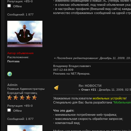
- изменено оповещение о новых ЛС (теперь более
Репутация: +85/-0
- в списках объявлений, под темой объявления ук
Offline
- в настройках профиля (Внешний вид сайта) кажд
количество отображаемых сообщений на одной стр
Сообщений: 1 877
Автор объявления
Расположение:
«
Последнее редактирование: Декабрь 11, 2009, 19:
Полтава
Владимир Владиславович
067-12-44-909
Реклама на NET.Ярмарка.
Admin
Re: НОВОСТИ
Главные Администраторы
«
Ответ #21 :
Декабрь 11, 2009, 02:
Бородатый торговец
Уважаемые пользователи
мобильных устройств
!
Специально для Вас была разработана
"Мобильная
Репутация: +85/-0
Что это даёт:
Offline
- минимальное потребление web-трафика;
- максимальная скорость обработки запросов;
Сообщений: 1 877
- компактный вид;