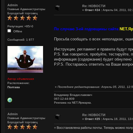
Admin
Re: НОВОСТИ
Главные Администраторы
«
Ответ #24 :
Апрель 04, 2011, 02:
Бородатый торговец
Репутация: +85/-0
По случаю 3-ей годовщины сайта
NET.Я
Offline
Просьба сообщать о всех неполадках, оши
Сообщений: 1 877
Инструкции, регламент и правила будут п
P.S. Как говорится, пробуйте, тестируйте
информация (содержание) будет обнулено 
P.P.S. Постараюсь ответить на Ваши вопр
Автор объявления
Расположение:
«
Последнее редактирование: Апрель 05, 2011, 12:5
Полтава
Владимир Владиславович
067-12-44-909
Реклама на NET.Ярмарка.
Admin
Re: НОВОСТИ
Главные Администраторы
«
Ответ #25 :
Апрель 16, 2011, 13:
Бородатый торговец
+ Восстановлена работы почты. Теперь можно получ