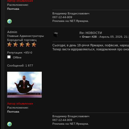
Автор объявления
Расположение:
Полтава
Владимир Владиславович
067-12-44-909
Реклама на NET.Ярмарка.
Admin
Re: НОВОСТИ
Главные Администраторы
«
Ответ #28 :
Апрель 05, 2026, 21:
Бородатый торговец
Сьогодні, в день 18-річчя Ярмарки, пофіксив, нареш
Тепер листи відправляються, повідомлення про он
Репутация: +85/-0
Offline
Сообщений: 1 877
Автор объявления
Расположение:
Полтава
Владимир Владиславович
067-12-44-909
Реклама на NET.Ярмарка.