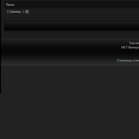
Теги:
Страниц:
1
[
2
]
Торго
NET.Ярмарк
Страница сген