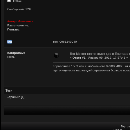
Offline
Сообщений: 229
Автор объявления
Расположение:
Полтава
тел. 0663240040
balupoltava
Re: Может ктото знает где в Полтаве
Гость
«
Ответ #1 :
Январь 09, 2012, 17:57:41 »
справочная 1503 или с мобильного 0990004860. от 
гдето ищё есть на леваде! справочная больше пом
Теги:
Страниц: [
1
]
Торго