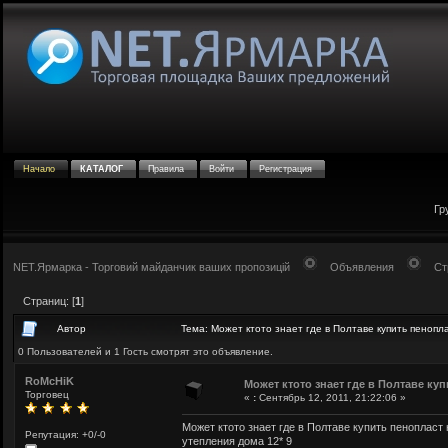
Начало
КАТАЛОГ
Правила
Войти
Регистрация
Гр
NET.Ярмарка - Торговий майданчик ваших пропозицій
Объявления
Ст
Страниц: [
1
]
Автор
Тема: Может ктото знает где в Полтаве купить пеноп
0 Пользователей и 1 Гость смотрят это объявление.
RoMcHiK
Может ктото знает где в Полтаве ку
Торговец
«
:
Сентябрь 12, 2011, 21:22:06 »
Может ктото знает где в Полтаве купить пеноплас
Репутация: +0/-0
утепления дома 12* 9