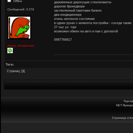
Offline
деревянные дорогущие стеклопакеты
дорогие бронедвери
Сообщений: 3 276
застекленный пакетами балкон
два кондиционера
очень неплохое состояние
в одних руках с момента постройки - соседи также
27 тыс уо торг
возможен обмен на авто и паи с доплатой
0997766817
Автор объявления
Теги:
Страниц: [
1
]
Торго
NET.Ярмарк
Страница сген