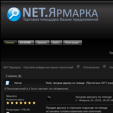
Начало
КАТАЛОГ
Правила
Войти
Регистрация
Гр
NET.Ярмарка - Торговий майданчик ваших пропозицій
Объявления
Не
Страниц: [
1
]
Автор
Тема: продам двушку на леваде (Прочитано 4377 раз)
0 Пользователей и 1 Гость смотрят это объявление.
Maestro
продам двушку на леваде
Родился здесь
«
:
Февраль 10, 2016, 18:45:34
Продам двушку в хорошем подьезде на леваде
Репутация: +78/-29
остановка головка вавилова или конечная)