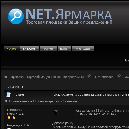
Начало
КАТАЛОГ
Правила
Войти
Регистрация
Гр
NET.Ярмарка - Торговий майданчик ваших пропозицій
Объявления
Жи
Страниц: [
1
]
Автор
Тема: Акваріум на 35 літрів та багато іншого із ним (
0 Пользователей и 1 Гость смотрят это объявление.
ITExperts
Акваріум на 35 літрів та багато і
Посетитель
«
:
Июнь 19, 2022, 07:11:20 »
Доброго ранку!
Репутация: +1/-0
Із певних причин вимушений продати акваріум та йо